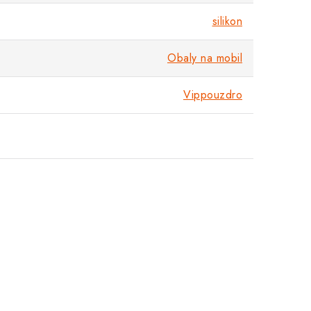
silikon
Obaly na mobil
Vippouzdro