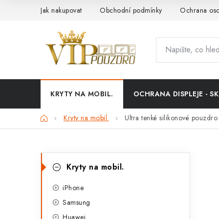
Přejít
Jak nakupovat
Obchodní podmínky
Ochrana oso
na
obsah
KRYTY NA MOBIL.
OCHRANA DISPLEJE - SK
Domů
Kryty na mobil.
Ultra tenké silikonové pouzd
P
K
Přeskočit
Kryty na mobil.
kategorie
a
o
t
iPhone
s
Samsung
e
t
Huawei