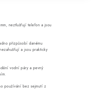
 mm, neztlušťují telefon a jsou
snadno přizpůsobí danému
ezahušťují a jsou prakticky
adění vodní páry a pevný
ním.
eho používání bez sejmutí z