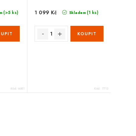
1 099 Kč
(>5 ks)
(1 ks)
m
Skladem
Kód:
6681
Kód:
7713