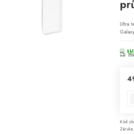
pr
Ultra 
Galax
Sk
Mo
4
Mě
Kód zbo
Záruka
: