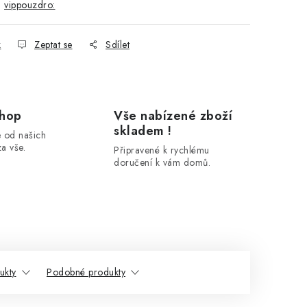
:
vippouzdro:
k
Zeptat se
Sdílet
shop
Vše nabízené zboží
skladem !
 od našich
a vše.
Připravené k rychlému
doručení k vám domů.
ukty
Podobné produkty