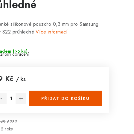
ůhledné
tenké silikonové pouzdro 0,3 mm pro Samsung
y S22 průhledné
Více informací
ladem
(>5 ks)
žnosti doručení
9 Kč
/ ks
rná cena:
PŘIDAT DO KOŠÍKU
ží:
6282
2 roky