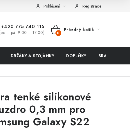
ení zboží a reklamace
Přihlášení
Registrace
+420 775 740 115
Prázdný košík
(po – pá: 9:00 – 17:00)
NÁKUPNÍ
KOŠÍK
DRŽÁKY A STOJÁNKY
DOPLŇKY
BRAŠNY NA N
tra tenké silikonové
uzdro 0,3 mm pro
msung Galaxy S22