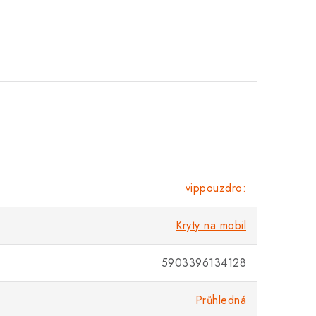
vippouzdro:
Kryty na mobil
5903396134128
Průhledná