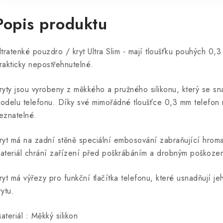
Popis produktu
ltratenké pouzdro / kryt Ultra Slim - mají tloušťku pouhých 0,3
rakticky nepostřehnutelné.
ryty jsou vyrobeny z měkkého a pružného silikonu, který se 
odelu telefonu. Díky své mimořádné tloušťce 0,3 mm telefon n
eznatelné.
ryt má na zadní stěně speciální embosování zabraňující hrom
ateriál chrání zařízení před poškrábáním a drobným poškoze
ryt má výřezy pro funkční tlačítka telefonu, které usnadňují j
rytu.
ateriál : Měkký silikon