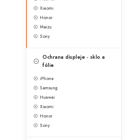
g
r
Xiaomi
o
Honor
a
r
Meizu
n
i
Sony
e
n
í
Ochrana displeje - sklo a
fólie
p
a
iPhone
Samsung
n
Huawei
e
Xiaomi
l
Honor
Sony