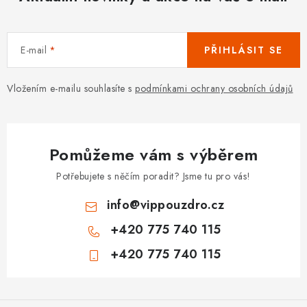
E-mail
PŘIHLÁSIT SE
Vložením e-mailu souhlasíte s
podmínkami ochrany osobních údajů
Pomůžeme vám s výběrem
Potřebujete s něčím poradit? Jsme tu pro vás!
info
@
vippouzdro.cz
+420 775 740 115
+420 775 740 115
Z
á