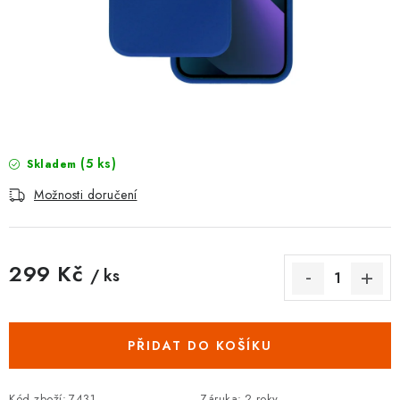
POUZDRA, OBALY NA APPLE AIRPODS
KONTAKTY
DOPRAVA A PLATBA
OBCHODNÍ PODMÍNKY
(5 ks)
Skladem
OCHRANA OSOBNÍCH ÚDAJŮ
Možnosti doručení
HODNOCENÍ OBCHODU
299 Kč
/ ks
VRÁCENÍ ZBOŽÍ A REKLAMACE
Měrná cena:
Jak nakupovat
Obchodní podmínky
PŘIDAT DO KOŠÍKU
Ochrana osobních údajů
Hodnocení obchodu
Doprava a platba
Vrácení zboží a reklamace
Kód zboží:
7431
Záruka
:
2 roky