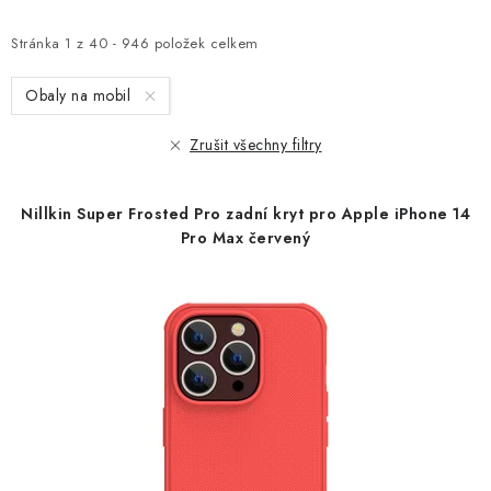
p
z
i
e
Stránka
1
z
40
-
946
položek celkem
s
n
Obaly na mobil
p
í
r
p
Zrušit všechny filtry
o
r
d
o
Nillkin Super Frosted Pro zadní kryt pro Apple iPhone 14
u
d
Pro Max červený
k
u
t
k
ů
t
ů