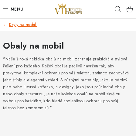
Přejít
Hleda
na
obsah
Kryty na mobil.
KRYTY NA MOBIL.
OCHRANA DISPLEJE - SKLO A FÓLIE
Obaly na mobil
KABELY A NABÍJEČKY
"Naše široká nabídka obalů na mobil zahrnuje praktická a stylová
řešení pro každého. Každý obal je pečlivě navržen tak, aby
poskytoval komplexní ochranu pro váš telefon, zatímco zachovává
SLUCHÁTKA
jeho štíhlý a elegantní vzhled. S různými materiály, jako je odolný
plast nebo luxusní koženka, a designy, jako jsou průhledné obaly
DRŽÁKY A STOJÁNKY
nebo obaly s texturou, je naše kolekce obalů na mobil skvělou
volbou pro každého, kdo hledá spolehlivou ochranu pro svůj
DOPLŇKY
telefon bez kompromisů."
BRAŠNY NA NOTEBOOKY