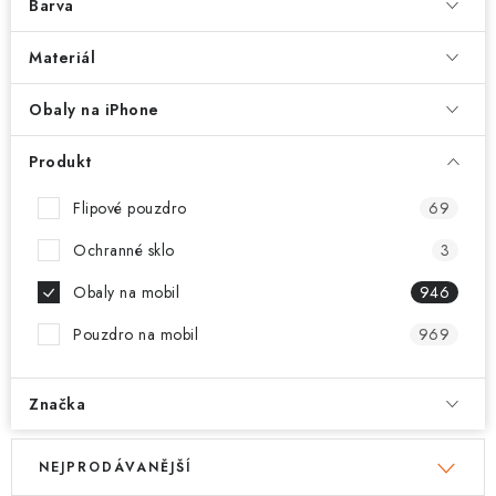
Barva
Materiál
Obaly na iPhone
Produkt
Flipové pouzdro
69
Ochranné sklo
3
Obaly na mobil
946
Pouzdro na mobil
969
Značka
V
Ř
NEJPRODÁVANĚJŠÍ
ý
a