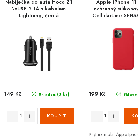
Nabíječka do auta Hoco Z1
Apple iPhone 11 
2xUSB 2.1A s kabelem
ochranný silikono
Lightning, černá
CellularLine SEN
červený
149 Kč
199 Kč
(3 ks)
Skladem
Sklade
Kryt na mobil Apple Iphon