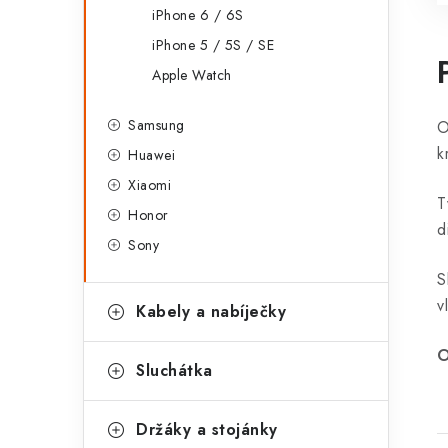
iPhone 6 / 6S
iPhone 5 / 5S / SE
Apple Watch
Samsung
O
k
Huawei
Xiaomi
T
Honor
d
Sony
S
v
Kabely a nabíječky
O
Sluchátka
Držáky a stojánky