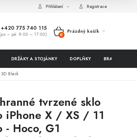
ení zboží a reklamace
Přihlášení
Registrace
+420 775 740 115
Prázdný košík
(po – pá: 9:00 – 17:00)
NÁKUPNÍ
KOŠÍK
DRŽÁKY A STOJÁNKY
DOPLŇKY
BRAŠNY NA N
h 3D Black
hranné tvrzené sklo
o iPhone X / XS / 11
o - Hoco, G1