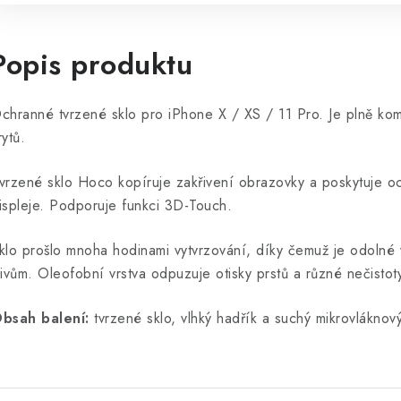
Popis produktu
chranné tvrzené sklo pro iPhone X / XS / 11 Pro. J
e plně kom
rytů.
vrzené sklo Hoco kopíruje zakřivení obrazovky a poskytuje o
ispleje. Podporuje funkci 3D-Touch.
klo prošlo mnoha hodinami vytvrzování, díky čemuž je odolné 
livům. Oleofobní vrstva odpuzuje otisky prstů a různé nečistot
bsah balení:
tvrzené sklo, vlhký hadřík a suchý mikrovláknový