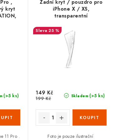
Pro ,
Zadní kryt / pouzdro pro
vý kryt
iPhone X / XS,
SATION,
transparentní
25 %
149 Kč
(>5 ks)
(>5 ks)
m
Skladem
199 Kč
e 11 Pro .
Foto je pouze ilustrační