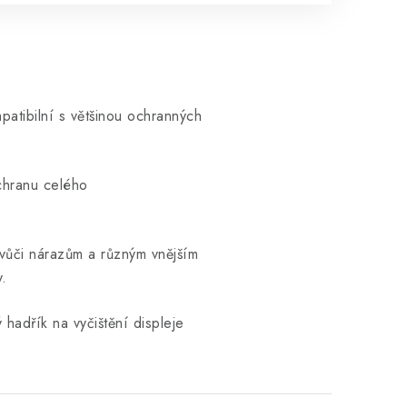
patibilní s většinou ochranných
chranu celého
vůči nárazům a různým vnějším
y.
 hadřík na vyčištění displeje