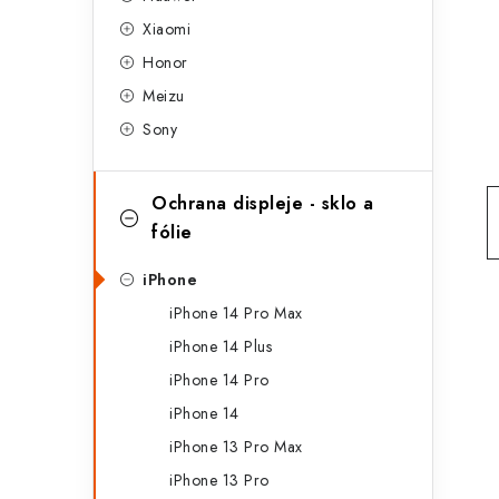
g
r
Xiaomi
o
Honor
a
r
Meizu
n
i
Sony
e
n
í
Ochrana displeje - sklo a
fólie
p
a
iPhone
iPhone 14 Pro Max
n
iPhone 14 Plus
e
iPhone 14 Pro
l
iPhone 14
iPhone 13 Pro Max
iPhone 13 Pro