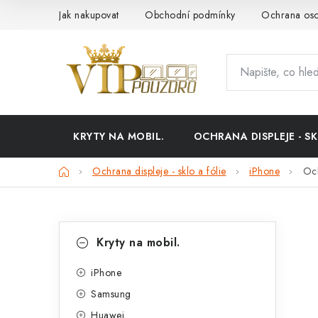
Přejít
Jak nakupovat
Obchodní podmínky
Ochrana oso
na
obsah
KRYTY NA MOBIL.
OCHRANA DISPLEJE - SK
Domů
Ochrana displeje - sklo a fólie
iPhone
Och
P
K
Přeskočit
Kryty na mobil.
kategorie
a
o
t
iPhone
s
Samsung
e
t
Huawei