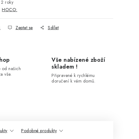
2 roky
:
HOCO:
k
Zeptat se
Sdílet
shop
Vše nabízené zboží
skladem !
 od našich
a vše.
Připravené k rychlému
doručení k vám domů.
ukty
Podobné produkty