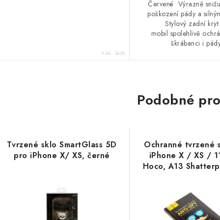
Červené Výrazně snižuj
poškození pády a silný
Stylový zadní kryt
mobil spolehlivě ochr
škrábanci i pády
Kód:
3428
Podobné pro
Tvrzené sklo SmartGlass 5D
Ochranné tvrzené s
pro iPhone X/ XS, černé
iPhone X / XS / 1
Hoco, A13 Shatter
Anti-Spy