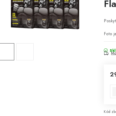
Fl
Poskyt
Foto j
Sk
Mo
2
Mě
Kód zbo