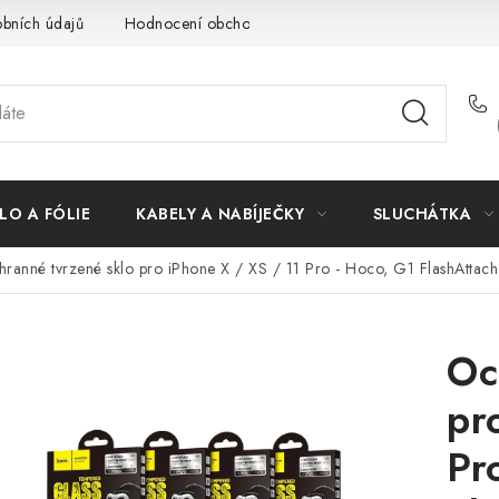
bních údajů
Hodnocení obchodu
Doprava a platba
Vrác
LO A FÓLIE
KABELY A NABÍJEČKY
SLUCHÁTKA
ranné tvrzené sklo pro iPhone X / XS / 11 Pro - Hoco, G1 FlashAttac
Oc
pr
Pr