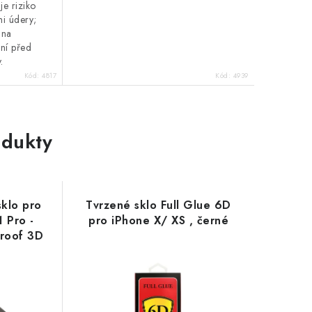
e riziko
mi údery;
 na
ání před
.
Kód:
4817
Kód:
4939
dukty
klo pro
Tvrzené sklo Full Glue 6D
1 Pro -
pro iPhone X/ XS , černé
proof 3D