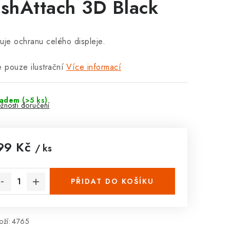
ashAttach 3D Black
uje ochranu celého displeje.
e pouze ilustrační
Více informací
ladem
(>5 ks)
žnosti doručení
99 Kč
/ ks
rná cena:
PŘIDAT DO KOŠÍKU
ží:
4765