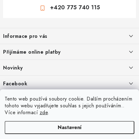
+420 775 740 115
Z
á
Informace pro vás
p
a
Jak nakupovat
Přijímáme online platby
t
Obchodní podmínky
í
Novinky
Ochrana osobních údajů
Kryty, pouzdra, obaly na mobil Apple iPhone.
Facebook
Hodnocení obchodu
11.9.2022
Doprava a platba
Heureka Recenze obchodu
Tento web používá soubory cookie. Dalším procházením
Nová skla pro vaši ochranu
tohoto webu vyjadřujete souhlas s jejich používáním..
Vrácení zboží a reklamace
22.8.2020
Více informací
zde
.
Designové kryty pro Xiaomi
Nastavení
16.8.2020