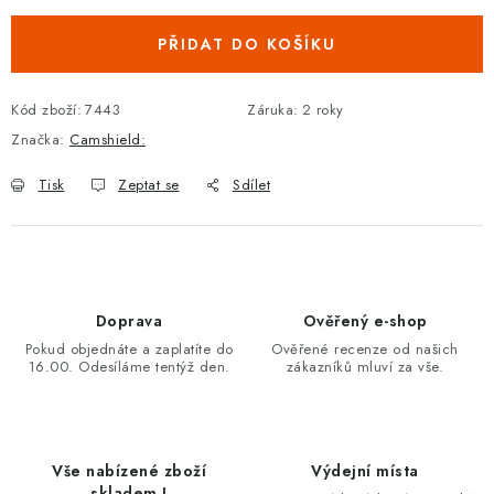
PŘIDAT DO KOŠÍKU
Kód zboží:
7443
Záruka
:
2 roky
Značka:
Camshield:
Tisk
Zeptat se
Sdílet
Doprava
Ověřený e-shop
Pokud objednáte a zaplatíte do
Ověřené recenze od našich
16.00. Odesíláme tentýž den.
zákazníků mluví za vše.
Vše nabízené zboží
Výdejní místa
skladem !