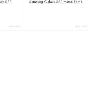
axy S22
Samsung Galaxy S22 matné černé
Kód:
6282
Kód:
6183