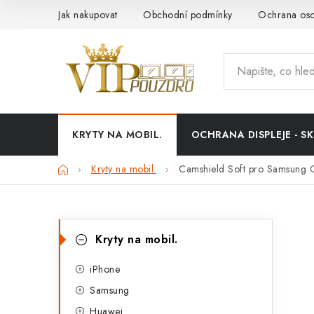
Přejít
Jak nakupovat
Obchodní podmínky
Ochrana oso
na
obsah
KRYTY NA MOBIL.
OCHRANA DISPLEJE - SK
Domů
Kryty na mobil.
Camshield Soft pro Samsung 
P
K
Přeskočit
Kryty na mobil.
kategorie
a
o
t
iPhone
s
Samsung
e
t
Huawei