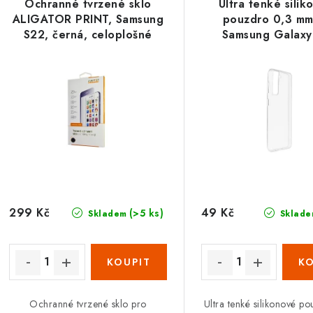
Ochranné tvrzené sklo
Ultra tenké sili
ALIGATOR PRINT, Samsung
pouzdro 0,3 mm
S22, černá, celoplošné
Samsung Galaxy
lepení
průhledné
299 Kč
49 Kč
(>5 ks)
Skladem
Sklade
Ochranné tvrzené sklo pro
Ultra tenké silikonové p