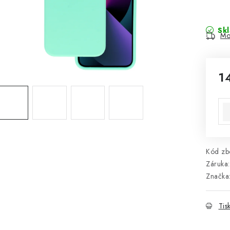
Sk
Mo
1
Mě
Kód zbo
Záruka
:
Značka
Tis