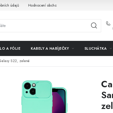
bních údajů
Hodnocení obchodu
Doprava a platba
Vrác
LO A FÓLIE
KABELY A NABÍJEČKY
SLUCHÁTKA
Galaxy S22, zelené
Ca
Sa
ze