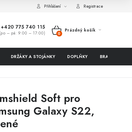
ení zboží a reklamace
Přihlášení
Registrace
+420 775 740 115
Prázdný košík
(po – pá: 9:00 – 17:00)
NÁKUPNÍ
KOŠÍK
DRŽÁKY A STOJÁNKY
DOPLŇKY
BRAŠNY NA N
mshield Soft pro
msung Galaxy S22,
lené