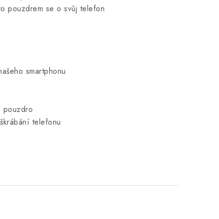
mto pouzdrem se o svůj telefon
 našeho smartphonu
od pouzdro
oškrábání telefonu