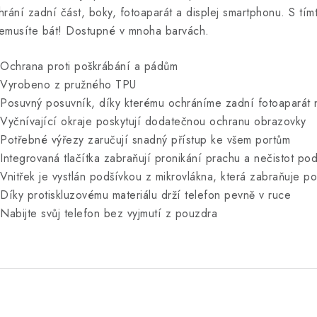
hrání zadní část, boky, fotoaparát a displej smartphonu. S tí
emusíte bát! Dostupné v mnoha barvách.
 Ochrana proti poškrábání a pádům
 Vyrobeno z pružného TPU
 Posuvný posuvník, díky kterému ochráníme zadní fotoaparát
 Vyčnívající okraje poskytují dodatečnou ochranu obrazovky
 Potřebné výřezy zaručují snadný přístup ke všem portům
 Integrovaná tlačítka zabraňují pronikání prachu a nečistot p
 Vnitřek je vystlán podšívkou z mikrovlákna, která zabraňuje p
 Díky protiskluzovému materiálu drží telefon pevně v ruce
 Nabijte svůj telefon bez vyjmutí z pouzdra