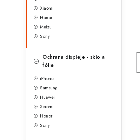
g
r
Xiaomi
o
Honor
a
r
Meizu
n
i
Sony
e
n
í
Ochrana displeje - sklo a
fólie
p
a
iPhone
Samsung
n
Huawei
e
Xiaomi
l
Honor
Sony