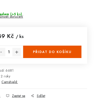
ladem
(>5 ks)
žnosti doručení
49 Kč
/ ks
rná cena:
PŘIDAT DO KOŠÍKU
ží:
6681
2 roky
:
Camshield:
k
Zeptat se
Sdílet