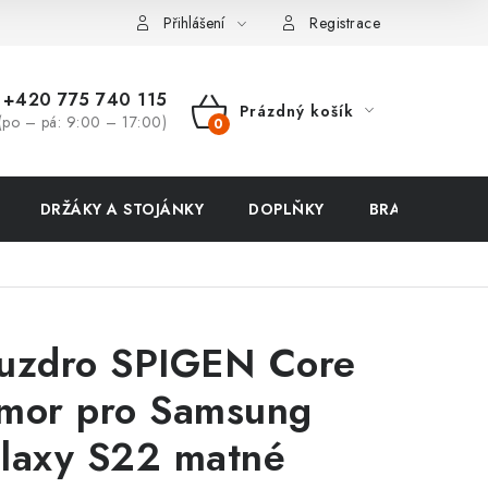
ení zboží a reklamace
Přihlášení
Registrace
+420 775 740 115
Prázdný košík
(po – pá: 9:00 – 17:00)
NÁKUPNÍ
KOŠÍK
DRŽÁKY A STOJÁNKY
DOPLŇKY
BRAŠNY NA N
uzdro SPIGEN Core
mor pro Samsung
laxy S22 matné