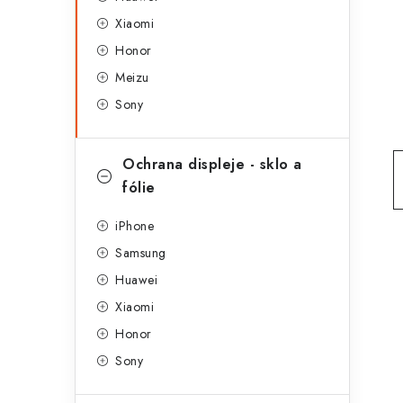
g
r
Xiaomi
o
Honor
a
r
Meizu
n
i
Sony
e
n
í
Ochrana displeje - sklo a
fólie
p
a
iPhone
Samsung
n
Huawei
e
Xiaomi
l
Honor
Sony