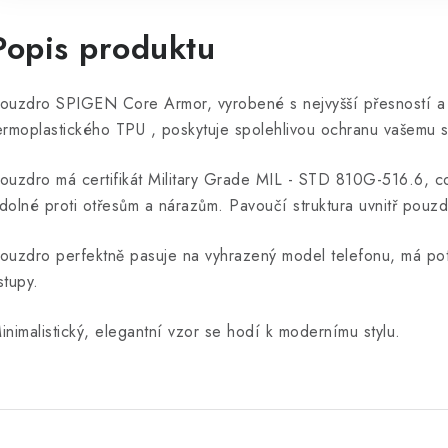
Popis produktu
ouzdro SPIGEN Core Armor, vyrobené s nejvyšší přesností a 
ermoplastického TPU , poskytuje spolehlivou ochranu vašemu 
ouzdro má certifikát Military Grade MIL - STD 810G-516.6, c
dolné proti otřesům a nárazům. Pavoučí struktura uvnitř pouzd
ouzdro perfektně pasuje na vyhrazený model telefonu, má po
stupy.
inimalistický, elegantní vzor se hodí k modernímu stylu.