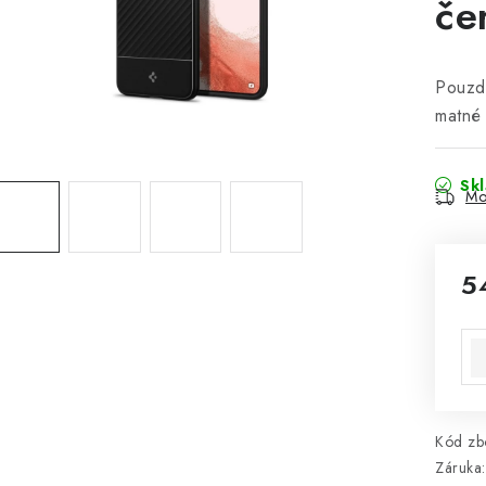
če
Pouzd
matné
Sk
Mo
5
Mě
Kód zbo
Záruka
: