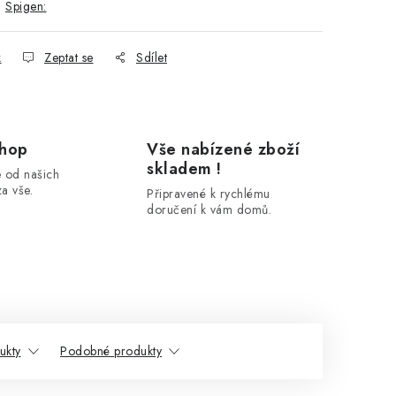
:
Spigen:
k
Zeptat se
Sdílet
shop
Vše nabízené zboží
skladem !
 od našich
a vše.
Připravené k rychlému
doručení k vám domů.
ukty
Podobné produkty