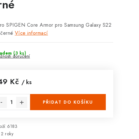
rné
ro SPIGEN Core Armor pro Samsung Galaxy S22
 černé
Více informací
ladem
(3 ks)
žnosti doručení
49 Kč
/ ks
rná cena:
PŘIDAT DO KOŠÍKU
ží:
6183
2 roky