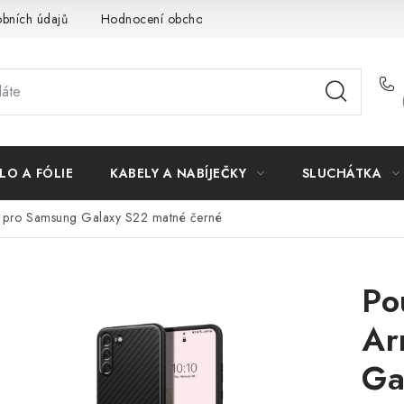
bních údajů
Hodnocení obchodu
Doprava a platba
Vrác
LO A FÓLIE
KABELY A NABÍJEČKY
SLUCHÁTKA
pro Samsung Galaxy S22 matné černé
Po
Ar
Ga