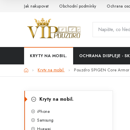
Přejít
Jak nakupovat
Obchodní podmínky
Ochrana oso
na
obsah
KRYTY NA MOBIL.
OCHRANA DISPLEJE - SK
Domů
Kryty na mobil.
Pouzdro SPIGEN Core Armor 
P
K
Přeskočit
Kryty na mobil.
kategorie
a
o
t
iPhone
s
Samsung
e
t
Huawei