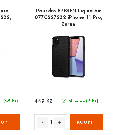
 pro
Pouzdro SPIGEN Liquid Air
 S22,
077CS27232 iPhone 11 Pro,
černá
449 Kč
(>5 ks)
(5 ks)
m
Skladem