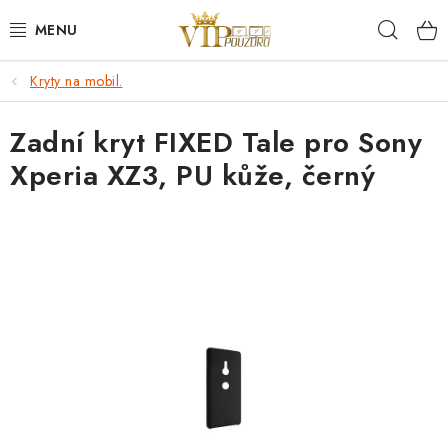
Přejít
Hleda
na
obsah
Kryty na mobil.
KRYTY NA MOBIL.
Zadní kryt FIXED Tale pro Sony
OCHRANA DISPLEJE - SKLO A FÓLIE
Xperia XZ3, PU kůže, černý
KABELY A NABÍJEČKY
SLUCHÁTKA
DRŽÁKY A STOJÁNKY
DOPLŇKY
BRAŠNY NA NOTEBOOKY