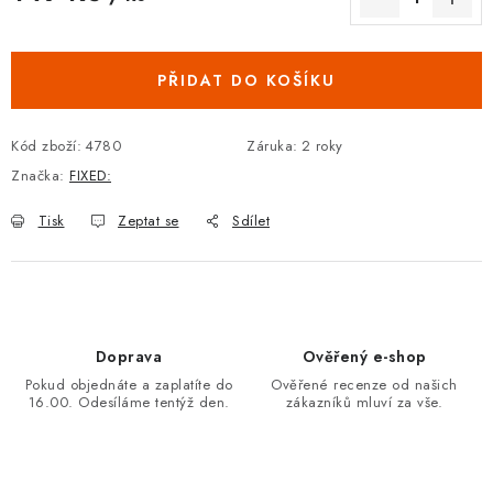
Měrná cena:
PŘIDAT DO KOŠÍKU
Kód zboží:
4780
Záruka
:
2 roky
Značka:
FIXED:
Tisk
Zeptat se
Sdílet
Doprava
Ověřený e-shop
Pokud objednáte a zaplatíte do
Ověřené recenze od našich
16.00. Odesíláme tentýž den.
zákazníků mluví za vše.