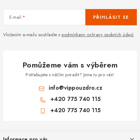
E-mail
PŘIHLÁSIT SE
Vložením e-mailu souhlasíte s
podmínkami ochrany osobních údajů
Pomůžeme vám s výběrem
Potřebujete s něčím poradit? Jsme tu pro vás!
info
@
vippouzdro.cz
+420 775 740 115
+420 775 740 115
Z
á
Informace pro vás