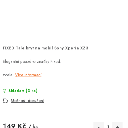
POUZDRA, OBALY NA APPLE AIRPODS
KONTAKTY
DOPRAVA A PLATBA
OBCHODNÍ PODMÍNKY
FIXED Tale kryt na mobil Sony Xperia XZ3
OCHRANA OSOBNÍCH ÚDAJŮ
Elegantní pouzdro značky Fixed.
HODNOCENÍ OBCHODU
zcela
Více informací
VRÁCENÍ ZBOŽÍ A REKLAMACE
(3 ks)
Skladem
Možnosti doručení
Jak nakupovat
Obchodní podmínky
Ochrana osobních údajů
Hodnocení obchodu
Doprava a platba
Vrácení zboží a reklamace
149 Kč
/ ks