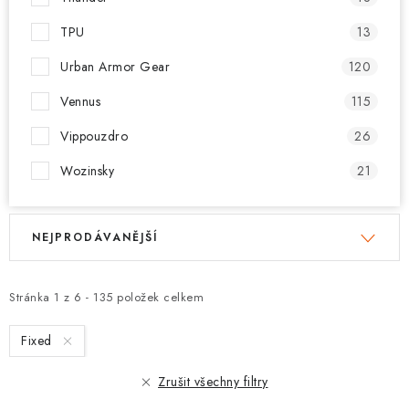
TPU
13
Urban Armor Gear
120
Vennus
115
Vippouzdro
26
Wozinsky
21
V
Ř
NEJPRODÁVANĚJŠÍ
ý
a
p
z
i
e
Stránka
1
z
6
-
135
položek celkem
s
n
Fixed
p
í
r
p
Zrušit všechny filtry
o
r