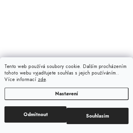
Tento web používá soubory cookie. Dalším procházením
199 Kč
(>5 ks)
Skladem
tohoto webu vyjadřujete souhlas s jejich používáním..
Více informací
zde
.
Nastavení
Kód:
7992
Odmítnout
Souhlasím
Zadní pogumovaný kryt FIXED Story pro Samsung Galaxy
A42 5G/ M42 5G, modrý