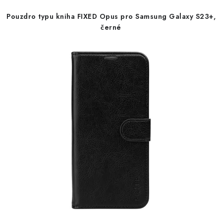
d
o
Pouzdro typu kniha FIXED Opus pro Samsung Galaxy S23+,
u
d
černé
k
u
t
k
ů
t
ů