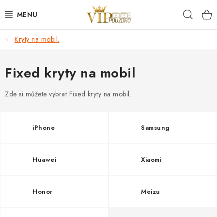
Přejít
Hleda
na
obsah
Kryty na mobil.
KRYTY NA MOBIL.
OCHRANA DISPLEJE - SKLO A FÓLIE
Fixed kryty na mobil
KABELY A NABÍJEČKY
Zde si můžete vybrat Fixed kryty na mobil.
SLUCHÁTKA
iPhone
Samsung
DRŽÁKY A STOJÁNKY
Huawei
Xiaomi
DOPLŇKY
Honor
Meizu
BRAŠNY NA NOTEBOOKY