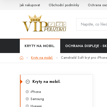
Přejít
Jak nakupovat
Obchodní podmínky
Ochrana oso
na
obsah
KRYTY NA MOBIL.
OCHRANA DISPLEJE - SK
Domů
Kryty na mobil.
Camshield Soft kryt pro iPhone
P
K
Přeskočit
Kryty na mobil.
kategorie
a
o
t
iPhone
s
Samsung
e
t
Huawei