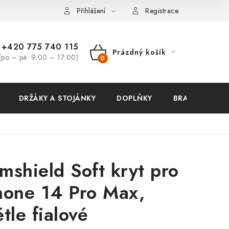
ení zboží a reklamace
Přihlášení
Registrace
+420 775 740 115
Prázdný košík
(po – pá: 9:00 – 17:00)
NÁKUPNÍ
KOŠÍK
DRŽÁKY A STOJÁNKY
DOPLŇKY
BRAŠNY NA N
mshield Soft kryt pro
hone 14 Pro Max,
tle fialové