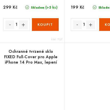
299 Kč
199 Kč
(>5 ks)
Skladem
Sklade
Kód:
7137
Ochranné tvrzené sklo
FIXED Full-Cover pro Apple
iPhone 14 Pro Max, lepení
přes celý displej, černé