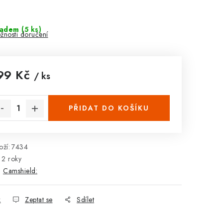
ladem
(5 ks)
žnosti doručení
99 Kč
/ ks
rná cena:
PŘIDAT DO KOŠÍKU
ží:
7434
2 roky
:
Camshield:
k
Zeptat se
Sdílet