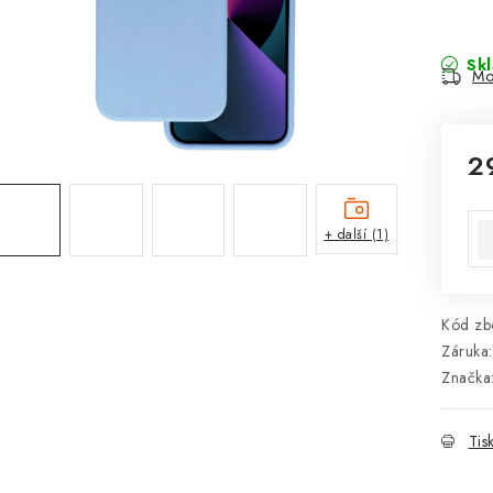
Sk
Mo
2
Mě
+ další (1)
Kód zbo
Záruka
:
Značka
Tis