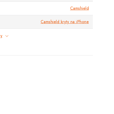
Camshield
Camshield kryty na iPhone
ry