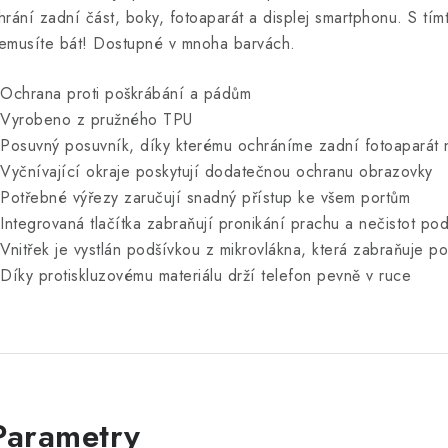
hrání zadní část, boky, fotoaparát a displej smartphonu. S tí
emusíte bát! Dostupné v mnoha barvách.
 Ochrana proti poškrábání a pádům
 Vyrobeno z pružného TPU
 Posuvný posuvník, díky kterému ochráníme zadní fotoaparát
 Vyčnívající okraje poskytují dodatečnou ochranu obrazovky
 Potřebné výřezy zaručují snadný přístup ke všem portům
 Integrovaná tlačítka zabraňují pronikání prachu a nečistot p
 Vnitřek je vystlán podšívkou z mikrovlákna, která zabraňuje p
 Díky protiskluzovému materiálu drží telefon pevně v ruce