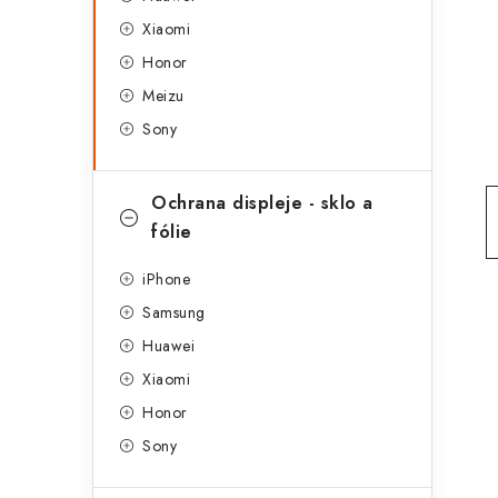
g
r
Xiaomi
o
Honor
a
r
Meizu
n
i
Sony
e
n
í
Ochrana displeje - sklo a
fólie
p
a
iPhone
Samsung
n
Huawei
e
Xiaomi
l
Honor
Sony