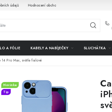
bních údajů
Hodnocení obchodu
Doprava a platba
Vrác
LO A FÓLIE
KABELY A NABÍJEČKY
SLUCHÁTKA
 14 Pro Max, světle fialové
Ca
Novinka
iP
Tip
svě