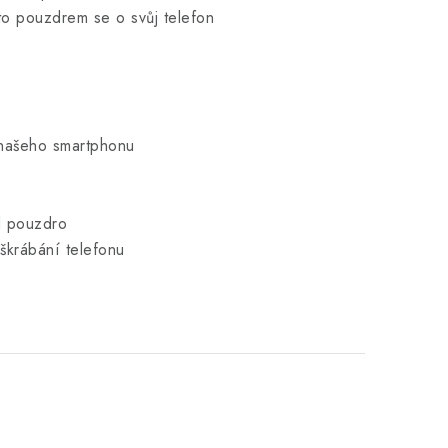
mto pouzdrem se o svůj telefon
 našeho smartphonu
od pouzdro
oškrábání telefonu