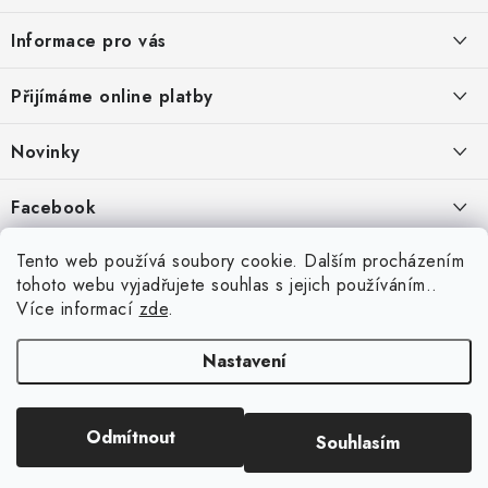
á
Informace pro vás
p
a
Jak nakupovat
Přijímáme online platby
t
Obchodní podmínky
í
Novinky
Ochrana osobních údajů
Kryty, pouzdra, obaly na mobil Apple iPhone.
Facebook
Hodnocení obchodu
11.9.2022
Doprava a platba
Heureka Recenze obchodu
Tento web používá soubory cookie. Dalším procházením
Nová skla pro vaši ochranu
tohoto webu vyjadřujete souhlas s jejich používáním..
Vrácení zboží a reklamace
22.8.2020
Více informací
zde
.
Designové kryty pro Xiaomi
Nastavení
16.8.2020
Copyright 2026
VIPpouzdro.cz
. Všechna práva vyhrazena.
Upravit nastavení
Odmítnout
Souhlasím
cookies
Vytvořil Shoptet