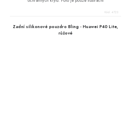
ochranných krytů. Foto je pouze ilustrační
Kód:
4723
Zadní silikonové pouzdro Bling - Huawei P40 Lite,
růžové