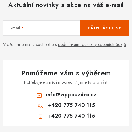
Aktuální novinky a akce na váš e-mail
E-mail
PŘIHLÁSIT SE
Vložením e-mailu souhlasíte s
podmínkami ochrany osobních údajů
Pomůžeme vám s výběrem
Potřebujete s něčím poradit? Jsme tu pro vás!
info
@
vippouzdro.cz
+420 775 740 115
+420 775 740 115
Z