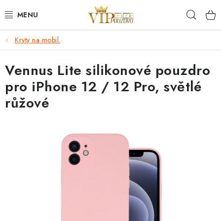
Přejít
Hleda
na
obsah
Kryty na mobil.
KRYTY NA MOBIL.
Vennus Lite silikonové pouzdro
OCHRANA DISPLEJE - SKLO A FÓLIE
pro iPhone 12 / 12 Pro, světlé
KABELY A NABÍJEČKY
růžové
SLUCHÁTKA
DRŽÁKY A STOJÁNKY
DOPLŇKY
BRAŠNY NA NOTEBOOKY