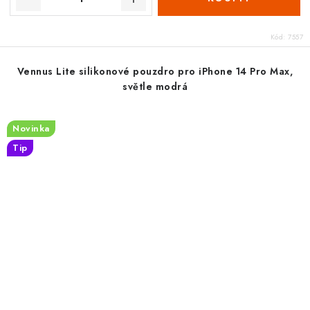
Kód:
7557
Vennus Lite silikonové pouzdro pro iPhone 14 Pro Max,
světle modrá
Novinka
Tip