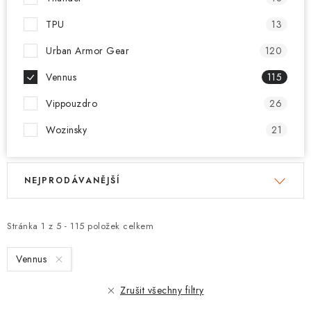
TPU
13
Urban Armor Gear
120
Vennus
115
Vippouzdro
26
Wozinsky
21
V
Ř
NEJPRODÁVANĚJŠÍ
ý
a
p
z
i
e
Stránka
1
z
5
-
115
položek celkem
s
n
Vennus
p
í
r
p
Zrušit všechny filtry
o
r