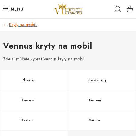
Přejít
Hleda
na
obsah
Kryty na mobil.
KRYTY NA MOBIL.
OCHRANA DISPLEJE - SKLO A FÓLIE
Vennus kryty na mobil
KABELY A NABÍJEČKY
Zde si můžete vybrat Vennus kryty na mobil.
SLUCHÁTKA
iPhone
Samsung
DRŽÁKY A STOJÁNKY
Huawei
Xiaomi
DOPLŇKY
Honor
Meizu
BRAŠNY NA NOTEBOOKY