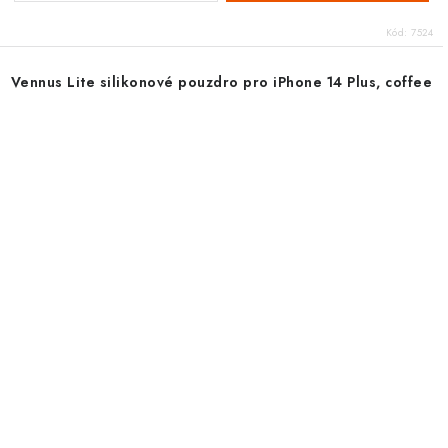
Kód:
7524
Vennus Lite silikonové pouzdro pro iPhone 14 Plus, coffee