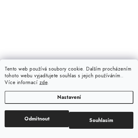
Tento web používá soubory cookie. Dalším procházením
299 Kč
(5 ks)
Skladem
tohoto webu vyjadřujete souhlas s jejich používáním..
Více informací
zde
.
Nastavení
Kód:
7518
Odmítnout
Souhlasím
Vennus Lite silikonové pouzdro pro iPhone 14 Plus, světle
modrá