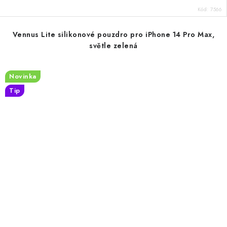
Kód:
7566
Vennus Lite silikonové pouzdro pro iPhone 14 Pro Max,
světle zelená
Novinka
Tip