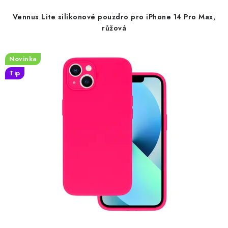
d
o
Vennus Lite silikonové pouzdro pro iPhone 14 Pro Max,
u
d
růžová
k
u
t
k
Novinka
ů
t
Tip
ů