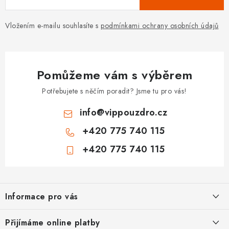
Vložením e-mailu souhlasíte s
podmínkami ochrany osobních údajů
Pomůžeme vám s výběrem
Potřebujete s něčím poradit? Jsme tu pro vás!
info
@
vippouzdro.cz
+420 775 740 115
+420 775 740 115
Z
á
Informace pro vás
p
a
Jak nakupovat
Přijímáme online platby