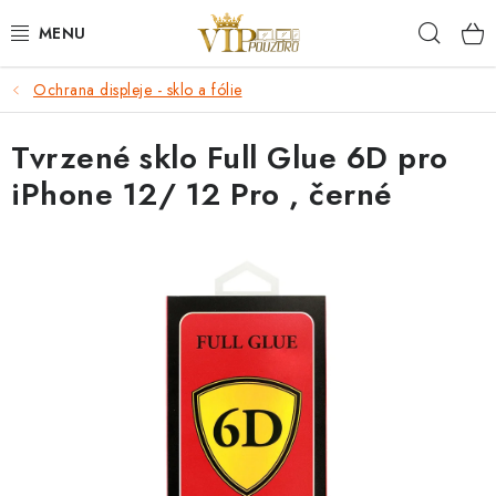
Přejít
Hleda
na
obsah
Ochrana displeje - sklo a fólie
KRYTY NA MOBIL.
Tvrzené sklo Full Glue 6D pro
OCHRANA DISPLEJE - SKLO A FÓLIE
iPhone 12/ 12 Pro , černé
KABELY A NABÍJEČKY
SLUCHÁTKA
DRŽÁKY A STOJÁNKY
DOPLŇKY
BRAŠNY NA NOTEBOOKY