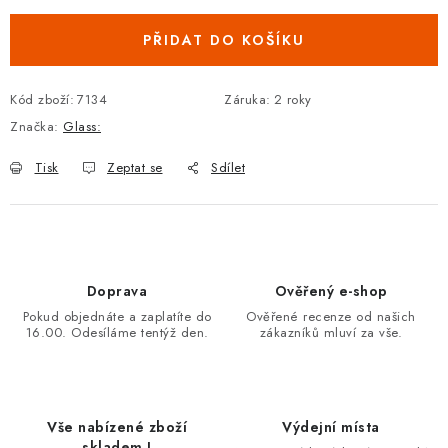
PŘIDAT DO KOŠÍKU
Kód zboží:
7134
Záruka
:
2 roky
Značka:
Glass:
Tisk
Zeptat se
Sdílet
Doprava
Ověřený e-shop
Pokud objednáte a zaplatíte do
Ověřené recenze od našich
16.00. Odesíláme tentýž den.
zákazníků mluví za vše.
Vše nabízené zboží
Výdejní místa
skladem !