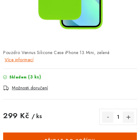
POUZDRA, OBALY NA APPLE AIRPODS
KONTAKTY
DOPRAVA A PLATBA
OBCHODNÍ PODMÍNKY
Pouzdro Vennus Silicone Case iPhone 13 Mini, zelená
Více informací
OCHRANA OSOBNÍCH ÚDAJŮ
(3 ks)
Skladem
HODNOCENÍ OBCHODU
Možnosti doručení
VRÁCENÍ ZBOŽÍ A REKLAMACE
299 Kč
/ ks
Jak nakupovat
Obchodní podmínky
Měrná cena:
Ochrana osobních údajů
Hodnocení obchodu
Doprava a platba
Vrácení zboží a reklamace