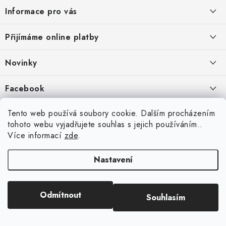
á
Informace pro vás
p
a
Jak nakupovat
Přijímáme online platby
t
Obchodní podmínky
í
Novinky
Ochrana osobních údajů
Kryty, pouzdra, obaly na mobil Apple iPhone.
Facebook
Hodnocení obchodu
11.9.2022
Doprava a platba
Heureka Recenze obchodu
Tento web používá soubory cookie. Dalším procházením
Nová skla pro vaši ochranu
tohoto webu vyjadřujete souhlas s jejich používáním..
Vrácení zboží a reklamace
22.8.2020
Více informací
zde
.
Designové kryty pro Xiaomi
Nastavení
16.8.2020
Copyright 2026
VIPpouzdro.cz
. Všechna práva vyhrazena.
Upravit nastavení
Odmítnout
Souhlasím
cookies
Vytvořil Shoptet