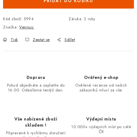
PŘIDAT DO KOŠÍKU
Kód zboží:
5994
Záruka
:
2 roky
Značka:
Vennus:
Tisk
Zeptat se
Sdílet
Doprava
Ověřený e-shop
Pokud objednáte a zaplatíte do
Ověřené recenze od našich
16.00. Odesíláme tentýž den.
zákazníků mluví za vše.
Vše nabízené zboží
Výdejní místa
skladem !
10.000+ výdejních míst po celé
ČR
Připravené k rychlému doručení