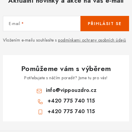
Aktuální novinky a akce na váš e-mail
E-mail
PŘIHLÁSIT SE
Vložením e-mailu souhlasíte s
podmínkami ochrany osobních údajů
Pomůžeme vám s výběrem
Potřebujete s něčím poradit? Jsme tu pro vás!
info
@
vippouzdro.cz
+420 775 740 115
+420 775 740 115
Z