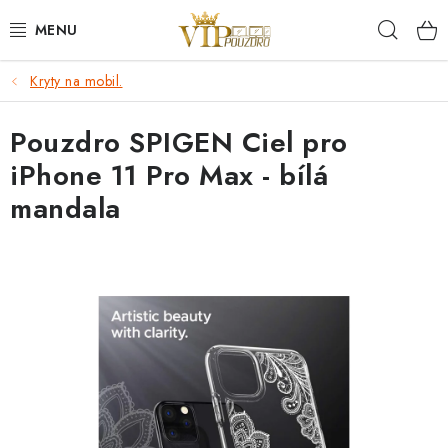
Přejít
Hleda
na
obsah
Kryty na mobil.
KRYTY NA MOBIL.
Pouzdro SPIGEN Ciel pro
OCHRANA DISPLEJE - SKLO A FÓLIE
iPhone 11 Pro Max - bílá
KABELY A NABÍJEČKY
mandala
SLUCHÁTKA
DRŽÁKY A STOJÁNKY
DOPLŇKY
BRAŠNY NA NOTEBOOKY