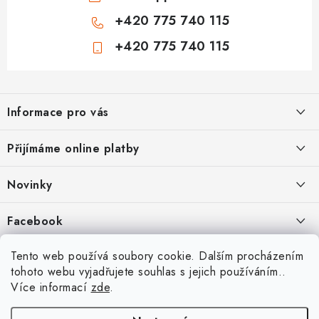
+420 775 740 115
+420 775 740 115
Z
á
Informace pro vás
p
a
Jak nakupovat
Přijímáme online platby
t
Obchodní podmínky
í
Novinky
Ochrana osobních údajů
Kryty, pouzdra, obaly na mobil Apple iPhone.
Facebook
Hodnocení obchodu
11.9.2022
Doprava a platba
Heureka Recenze obchodu
Tento web používá soubory cookie. Dalším procházením
Nová skla pro vaši ochranu
tohoto webu vyjadřujete souhlas s jejich používáním..
Vrácení zboží a reklamace
22.8.2020
Více informací
zde
.
Designové kryty pro Xiaomi