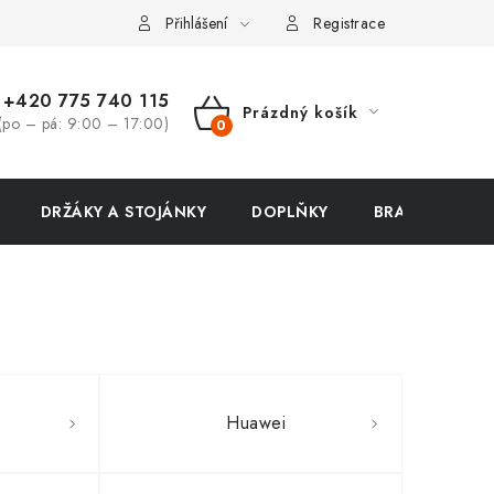
ení zboží a reklamace
Přihlášení
Registrace
+420 775 740 115
Prázdný košík
(po – pá: 9:00 – 17:00)
NÁKUPNÍ
KOŠÍK
DRŽÁKY A STOJÁNKY
DOPLŇKY
BRAŠNY NA N
Huawei