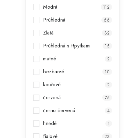
Modrá
112
Průhledná
66
Zlatá
32
Průhledná s třpytkami
15
matné
2
bezbarvé
10
kouřové
2
červená
75
černo červená
4
hnědé
1
fialové
23