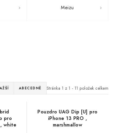
Meizu
Stránka
1
z
1
-
11
položek celkem
AŽŠÍ
ABECEDNĚ
brid
Pouzdro UAG Dip [U] pro
o pro
iPhone 13 PRO ,
, white
marshmallow