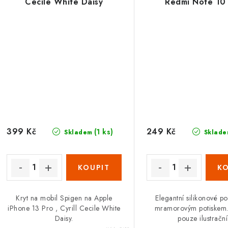
Cecile White Daisy
Redmi Note 10
mramorový motiv,
399 Kč
249 Kč
(1 ks)
Skladem
Sklade
Kryt na mobil Spigen na Apple
Elegantní silikonové p
iPhone 13 Pro , Cyrill Cecile White
mramorovým potiskem.
Daisy.
pouze ilustračn