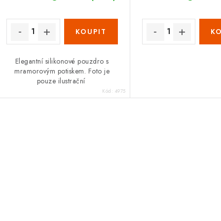
Elegantní silikonové pouzdro s
mramorovým potiskem. Foto je
pouze ilustrační
Kód:
4975
O
v
á
d
a