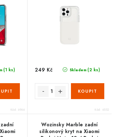
249 Kč
(1 ks)
(2 ks)
m
Skladem
Kód:
6966
Kód:
6552
 zadní
Wozinsky Marble zadní
 Xiaomi
silikonový kryt na Xiaomi