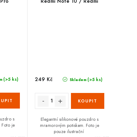
 Pro
Redmi Note 10 / Redmi
 bílý
Note 10S mramorový motiv,
bílý
249 Kč
(>5 ks)
(>5 ks)
m
Skladem
ouzdro s
Elegantní silikonové pouzdro s
 Foto je
mramorovým potiskem. Foto je
í
pouze ilustrační