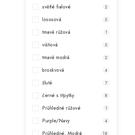
světlé fialové
2
í
lososová
5
tmavě růžová
1
r
višňová
5
tmavě modrá
2
broskvová
4
žlutá
7
černé s třpytky
8
i
Průhledné růžové
1
Purple/Navy
4
Průhledné, Modré
18