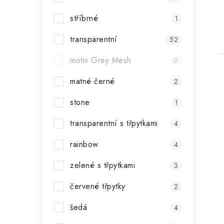
stříbrné
1
transparentní
52
motiv Grey Mesh
0
matné černé
2
stone
1
transparentní s třpytkami
4
rainbow
4
zelené s třpytkami
3
červené třpytky
2
šedá
4