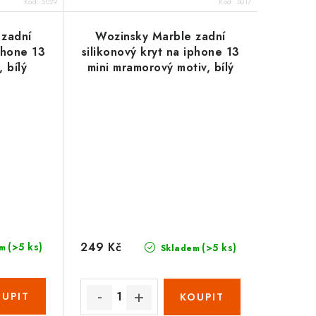
Kód:
5029
Kód:
5017
 zadní
Wozinsky Marble zadní
iphone 13
silikonový kryt na iphone 13
 bílý
mini mramorový motiv, bílý
249 Kč
(>5 ks)
(>5 ks)
m
Skladem