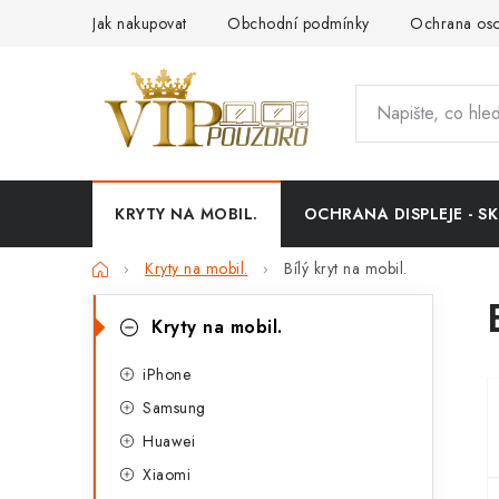
Přejít
Jak nakupovat
Obchodní podmínky
Ochrana oso
na
obsah
KRYTY NA MOBIL.
OCHRANA DISPLEJE - SK
Domů
Kryty na mobil.
Bílý kryt na mobil.
P
K
Přeskočit
Kryty na mobil.
kategorie
a
o
t
iPhone
s
Samsung
e
t
Huawei
g
r
Xiaomi
o