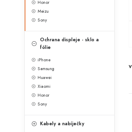
Honor
a
r
Meizu
n
i
Sony
e
n
í
Ochrana displeje - sklo a
fólie
p
a
iPhone
V
Samsung
n
Huawei
e
Xiaomi
l
Honor
Sony
Kabely a nabíječky