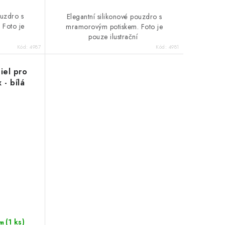
ouzdro s
Elegantní silikonové pouzdro s
 Foto je
mramorovým potiskem. Foto je
í
pouze ilustrační
Kód:
4987
Kód:
4981
iel pro
 - bílá
(1 ks)
m