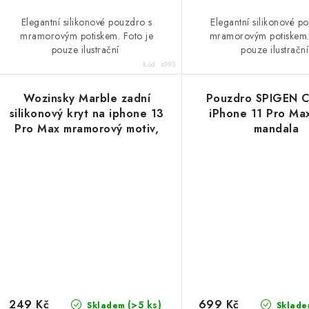
Elegantní silikonové pouzdro s
Elegantní silikonové p
mramorovým potiskem. Foto je
mramorovým potiskem.
pouze ilustrační
pouze ilustračn
Kód:
4993
Wozinsky Marble zadní
Pouzdro SPIGEN C
silikonový kryt na iphone 13
iPhone 11 Pro Max
Pro Max mramorový motiv,
mandala
bílý
249 Kč
699 Kč
(>5 ks)
Skladem
Sklade