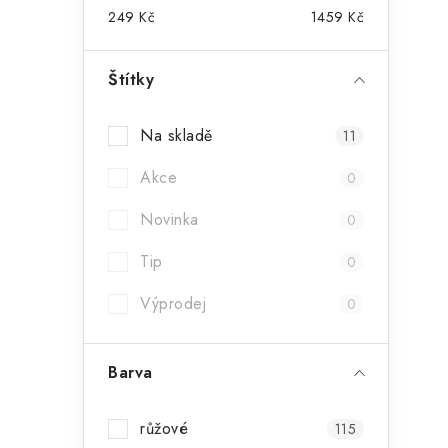
249
Kč
1459
Kč
Štítky
Na skladě
11
Akce
0
Novinka
0
Tip
0
Výprodej
0
Barva
růžové
115