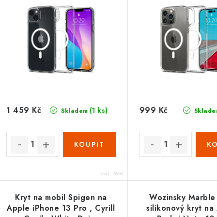
í
s
p
p
r
r
o
o
d
d
u
1 459 Kč
999 Kč
(1 ks)
Skladem
Sklade
u
k
k
t
ů
ů
Kód:
7650
Kryt na mobil Spigen na
Wozinsky Marble
Apple iPhone 13 Pro , Cyrill
silikonový kryt na