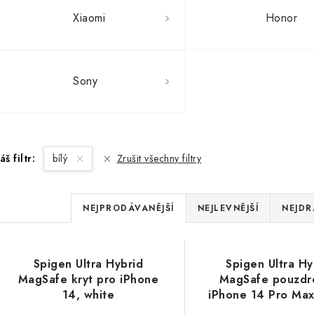
Xiaomi
Honor
Sony
áš filtr:
bílý
Zrušit všechny filtry
Ř
NEJPRODÁVANĚJŠÍ
NEJLEVNĚJŠÍ
NEJDR
a
V
z
Spigen Ultra Hybrid
Spigen Ultra Hy
ý
e
MagSafe kryt pro iPhone
MagSafe pouzdr
14, white
iPhone 14 Pro Max
p
n