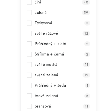
čirá
40
zelená
59
Tyrkysová
5
světlé růžové
12
Průhledný + zlaté
2
Stříbrna + černá
2
světlé modrá
11
světlé zelená
12
l
Průhledný + šeda
1
tmavě zelená
5
oranžová
11