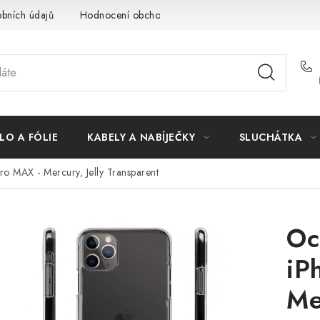
bních údajů
Hodnocení obchodu
Doprava a platba
Vrác
LO A FÓLIE
KABELY A NABÍJEČKY
SLUCHÁTKA
ro MAX - Mercury, Jelly Transparent
Oc
iP
Me