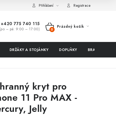
ení zboží a reklamace
Přihlášení
Registrace
+420 775 740 115
Prázdný košík
(po – pá: 9:00 – 17:00)
NÁKUPNÍ
KOŠÍK
DRŽÁKY A STOJÁNKY
DOPLŇKY
BRAŠNY NA N
hranný kryt pro
hone 11 Pro MAX -
rcury, Jelly