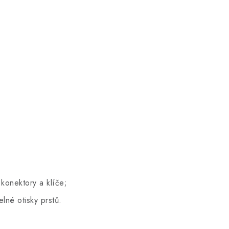
konektory a klíče;
lné otisky prstů.