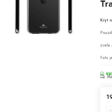
Tr
Kryt 
Pouzdr
zcela
Foto j
Sk
Mo
1
Mě