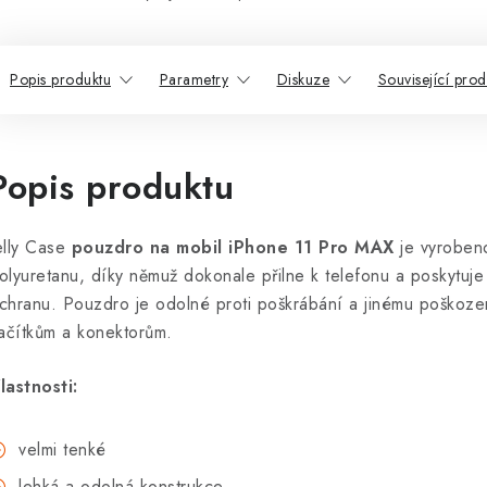
Popis produktu
Parametry
Diskuze
Související prod
Popis produktu
elly Case
pouzdro na mobil iPhone 11 Pro MAX
je vyroben
olyuretanu, díky němuž dokonale přilne k telefonu a poskytuje
chranu. Pouzdro je odolné proti poškrábání a jinému poškoze
lačítkům a konektorům.
lastnosti:
velmi tenké
lehká a odolná konstrukce