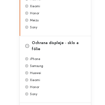
g
r
Xiaomi
o
Honor
a
r
Meizu
n
i
Sony
e
n
í
Ochrana displeje - sklo a
fólie
p
a
iPhone
Samsung
n
Huawei
e
Xiaomi
l
Honor
Sony