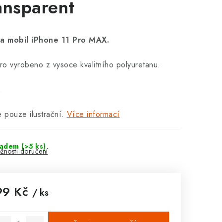
ansparent
na mobil iPhone 11 Pro MAX.
o vyrobeno z vysoce kvalitního polyuretanu.
.
e pouze ilustrační.
Více informací
ladem
(>5 ks)
žnosti doručení
99 Kč
/ ks
rná cena: