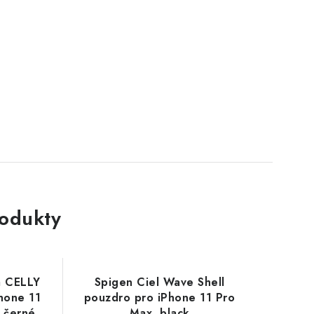
rodukty
a CELLY
Spigen Ciel Wave Shell
hone 11
pouzdro pro iPhone 11 Pro
 černé
Max, black