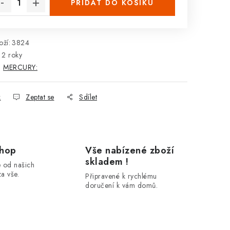
PŘIDAT DO KOŠÍKU
ží:
3824
2 roky
:
MERCURY:
k
Zeptat se
Sdílet
shop
Vše nabízené zboží
skladem !
 od našich
a vše.
Připravené k rychlému
doručení k vám domů.