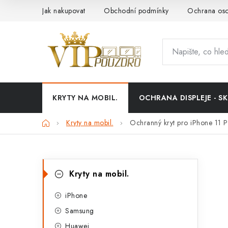
Přejít
Jak nakupovat
Obchodní podmínky
Ochrana oso
na
obsah
KRYTY NA MOBIL.
OCHRANA DISPLEJE - SK
Domů
Kryty na mobil.
Ochranný kryt pro iPhone 11 P
P
K
Přeskočit
Kryty na mobil.
kategorie
a
o
t
iPhone
s
Samsung
e
t
Huawei