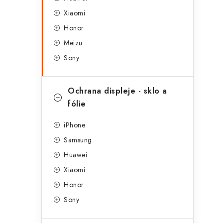
g
r
Xiaomi
o
Honor
a
r
Meizu
n
i
Sony
e
n
í
Ochrana displeje - sklo a
fólie
p
a
iPhone
Samsung
n
Huawei
e
Xiaomi
l
Honor
Sony