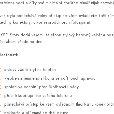
erfektně sedí a díky své minimální tloušťce téměř nijak nezvět
var krytu ponechává volný přístup ke všem ovládacím tlačítkům
šechny konektory, otvor reproduktoru i fotoaparát.
IXED Story dodá vašemu telefonu stylový barevný kabát a be
ástrahami všedního dne.
lastnosti:
stylový zadní kryt na telefon
vyroben z jemného silikonu se soft touch úpravou
spolehlivě ochrání před škrábanci i pády
přesně kopíruje tvar vašeho telefonu
ponechává přístup ke všem ovládacím tlačítkům, konektorům
neklouže a příjemně se drží v ruce