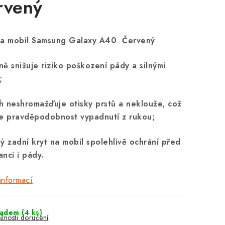
rvený
na mobil Samsung Galaxy A40
.
Červený
ně snižuje riziko poškození pády a silnými
;
h neshromažďuje otisky prstů a neklouže, což
je pravděpodobnost vypadnutí z rukou;
vý zadní kryt na mobil spolehlivě ochrání před
anci i pády.
informací
ladem
(4 ks)
žnosti doručení