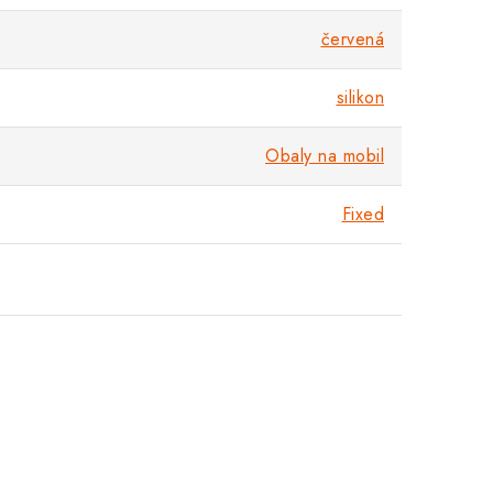
červená
silikon
Obaly na mobil
Fixed