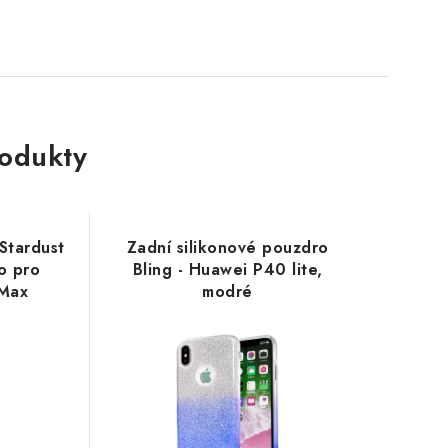
rodukty
Stardust
Zadní silikonové pouzdro
o pro
Bling - Huawei P40 lite,
 Max
modré