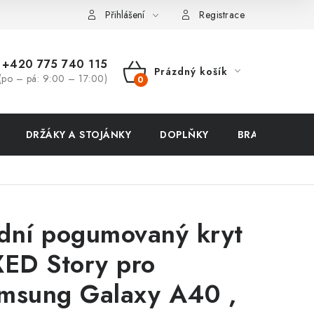
ení zboží a reklamace
Přihlášení
Registrace
+420 775 740 115
Prázdný košík
(po – pá: 9:00 – 17:00)
NÁKUPNÍ
KOŠÍK
DRŽÁKY A STOJÁNKY
DOPLŇKY
BRAŠNY NA N
dní pogumovaný kryt
XED Story pro
msung Galaxy A40 ,