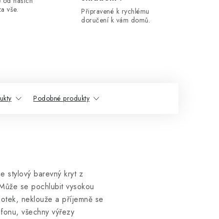
 od našich
a vše.
Připravené k rychlému
doručení k vám domů.
ukty
Podobné produkty
e stylový barevný kryt z
. Může se pochlubit vysokou
dotek, neklouže a příjemně se
efonu, všechny výřezy