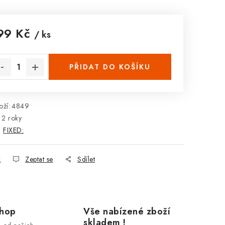
99 Kč
/ ks
rná cena:
PŘIDAT DO KOŠÍKU
ží:
4849
2 roky
:
FIXED:
k
Zeptat se
Sdílet
shop
Vše nabízené zboží
skladem !