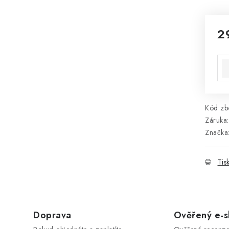
2
Mě
Kód zbo
Záruka
:
Značka
Tis
Doprava
Ověřený e-