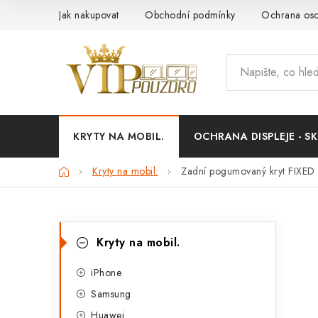
Přejít
Jak nakupovat
Obchodní podmínky
Ochrana oso
na
obsah
KRYTY NA MOBIL.
OCHRANA DISPLEJE - SK
Domů
Kryty na mobil.
Zadní pogumovaný kryt FIXED
P
K
Přeskočit
Kryty na mobil.
kategorie
a
o
t
iPhone
s
Samsung
e
t
Huawei