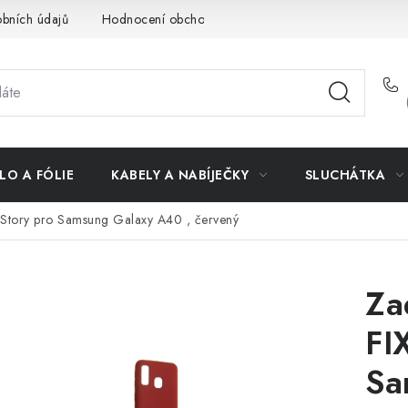
bních údajů
Hodnocení obchodu
Doprava a platba
Vrác
LO A FÓLIE
KABELY A NABÍJEČKY
SLUCHÁTKA
 Story pro Samsung Galaxy A40 , červený
Za
FI
Sa