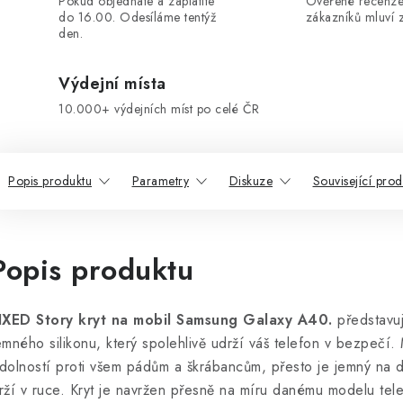
Pokud objednáte a zaplatíte
Ověřené recenze
do 16.00. Odesíláme tentýž
zákazníků mluví z
den.
Výdejní místa
10.000+ výdejních míst po celé ČR
Popis produktu
Parametry
Diskuze
Související prod
Popis produktu
IXED Story kryt na mobil Samsung Galaxy A40.
představuj
emného silikonu, který spolehlivě udrží váš telefon v bezpečí
dolností proti všem pádům a škrábancům, přesto je jemný na 
rží v ruce. Kryt je navržen přesně na míru danému modelu tel