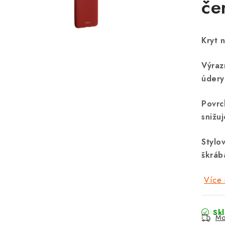
če
Kryt 
Výraz
údery
Povrc
snižu
Stylo
škráb
Více 
Sk
Mo