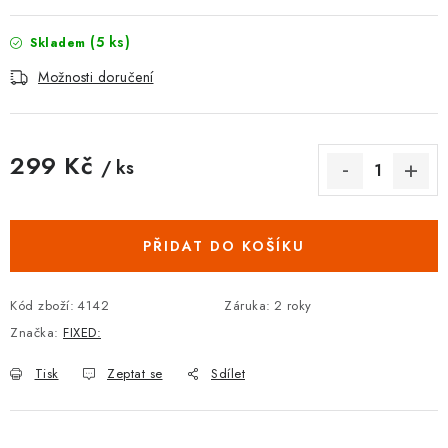
(5 ks)
Skladem
Možnosti doručení
299 Kč
/ ks
Měrná cena:
PŘIDAT DO KOŠÍKU
Kód zboží:
4142
Záruka
:
2 roky
Značka:
FIXED:
Tisk
Zeptat se
Sdílet