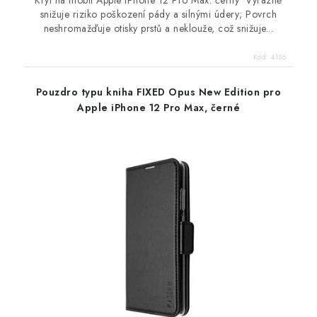
Kryt na mobil Apple iPhone 12 Pro Max. černý Výrazně
snižuje riziko poškození pády a silnými údery; Povrch
neshromažďuje otisky prstů a neklouže, což snižuje...
Kód:
4136
Pouzdro typu kniha FIXED Opus New Edition pro
Apple iPhone 12 Pro Max, černé