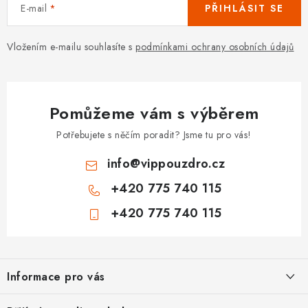
E-mail
PŘIHLÁSIT SE
Vložením e-mailu souhlasíte s
podmínkami ochrany osobních údajů
Pomůžeme vám s výběrem
Potřebujete s něčím poradit? Jsme tu pro vás!
info
@
vippouzdro.cz
+420 775 740 115
+420 775 740 115
Z
á
Informace pro vás
p
a
Jak nakupovat