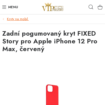
Přejít
Hleda
na
obsah
Kryty na mobil.
KRYTY NA MOBIL.
Zadní pogumovaný kryt FIXED
OCHRANA DISPLEJE - SKLO A FÓLIE
Story pro Apple iPhone 12 Pro
KABELY A NABÍJEČKY
Max, červený
SLUCHÁTKA
DRŽÁKY A STOJÁNKY
DOPLŇKY
BRAŠNY NA NOTEBOOKY