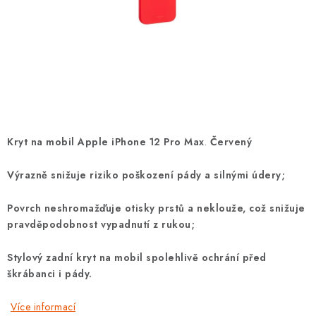
POUZDRA, OBALY NA APPLE AIRPODS
KONTAKTY
DOPRAVA A PLATBA
OBCHODNÍ PODMÍNKY
Kryt na mobil Apple iPhone 12 Pro Max
.
Červený
OCHRANA OSOBNÍCH ÚDAJŮ
Výrazně snižuje riziko poškození pády a silnými údery;
HODNOCENÍ OBCHODU
Povrch neshromažďuje otisky prstů a neklouže, což snižuje
VRÁCENÍ ZBOŽÍ A REKLAMACE
pravděpodobnost vypadnutí z rukou;
Stylový zadní kryt na mobil spolehlivě ochrání před
Jak nakupovat
Obchodní podmínky
škrábanci i pády.
Ochrana osobních údajů
Hodnocení obchodu
Doprava a platba
Vrácení zboží a reklamace
Více informací