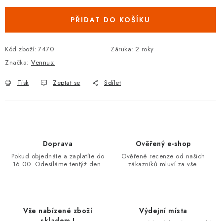
PŘIDAT DO KOŠÍKU
Kód zboží:
7470
Záruka
:
2 roky
Značka:
Vennus:
Tisk
Zeptat se
Sdílet
Doprava
Ověřený e-shop
Pokud objednáte a zaplatíte do
Ověřené recenze od našich
16.00. Odesíláme tentýž den.
zákazníků mluví za vše.
Vše nabízené zboží
Výdejní místa
skladem !