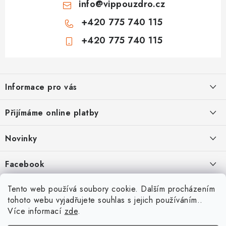
info
@
vippouzdro.cz
+420 775 740 115
+420 775 740 115
Z
á
Informace pro vás
p
a
Jak nakupovat
Přijímáme online platby
t
Obchodní podmínky
í
Novinky
Ochrana osobních údajů
Kryty, pouzdra, obaly na mobil Apple iPhone.
Facebook
Hodnocení obchodu
11.9.2022
Doprava a platba
Heureka Recenze obchodu
Tento web používá soubory cookie. Dalším procházením
Nová skla pro vaši ochranu
tohoto webu vyjadřujete souhlas s jejich používáním..
Vrácení zboží a reklamace
22.8.2020
Více informací
zde
.