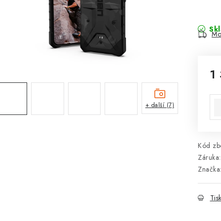
Sk
Mo
1
Mě
+ další (7)
Kód zbo
Záruka
:
Značka
Tis