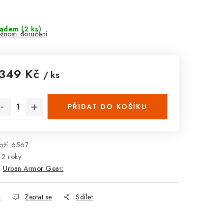
ladem
(2 ks)
žnosti doručení
 349 Kč
/ ks
rná cena:
PŘIDAT DO KOŠÍKU
ží:
6567
2 roky
:
Urban Armor Gear:
k
Zeptat se
Sdílet