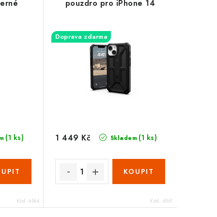
černé
pouzdro pro iPhone 14
Doprava zdarma
1 449 Kč
(1 ks)
(1 ks)
m
Skladem
Kód:
6564
Kód:
6561