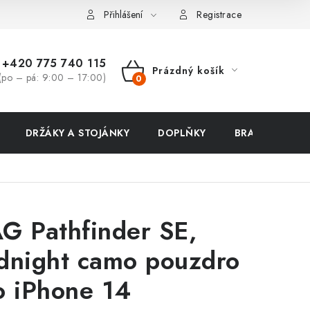
ení zboží a reklamace
Přihlášení
Registrace
+420 775 740 115
Prázdný košík
(po – pá: 9:00 – 17:00)
NÁKUPNÍ
KOŠÍK
DRŽÁKY A STOJÁNKY
DOPLŇKY
BRAŠNY NA N
G Pathfinder SE,
dnight camo pouzdro
o iPhone 14