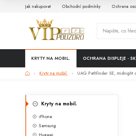
Přejít
Jak nakupovat
Obchodní podmínky
Ochrana oso
na
obsah
KRYTY NA MOBIL.
OCHRANA DISPLEJE - SK
Domů
Kryty na mobil.
UAG Pathfinder SE, midnight
P
K
Přeskočit
Kryty na mobil.
kategorie
a
o
t
iPhone
s
Samsung
e
t
Huawei