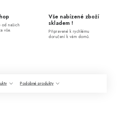
shop
Vše nabízené zboží
skladem !
 od našich
a vše.
Připravené k rychlému
doručení k vám domů.
ukty
Podobné produkty