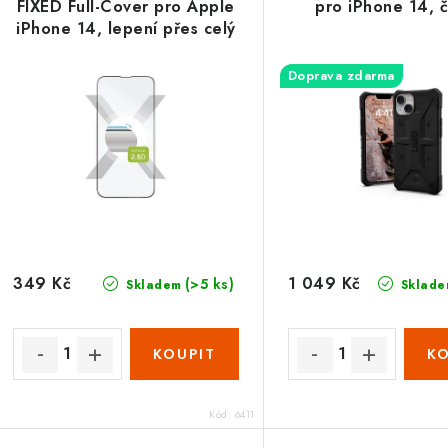
FIXED Full-Cover pro Apple
pro iPhone 14, 
iPhone 14, lepení přes celý
displej, černé
Doprava zdarma
349 Kč
1 049 Kč
(>5 ks)
Skladem
Sklade
Kód:
6411