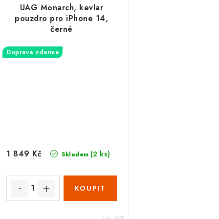
UAG Monarch, kevlar
pouzdro pro iPhone 14,
černé
Doprava zdarma
1 849 Kč
(2 ks)
Skladem
Kód:
6555