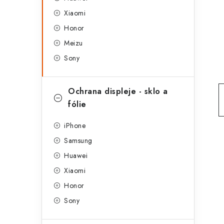
g
r
Xiaomi
o
Honor
a
r
Meizu
n
i
Sony
e
n
í
Ochrana displeje - sklo a
fólie
p
a
iPhone
Samsung
n
Huawei
e
Xiaomi
l
Honor
Sony