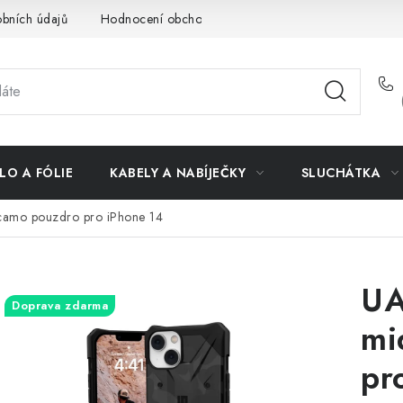
bních údajů
Hodnocení obchodu
Doprava a platba
Vrác
LO A FÓLIE
KABELY A NABÍJEČKY
SLUCHÁTKA
 camo pouzdro pro iPhone 14
UA
Doprava zdarma
mi
pr