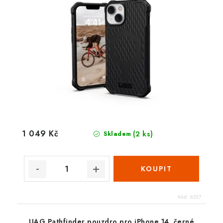
1 049 Kč
(2 ks)
Skladem
Kód:
6537
UAG Pathfinder pouzdro pro iPhone 14, černé