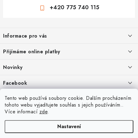
+420 775 740 115
Z
á
Informace pro vás
p
a
Jak nakupovat
Přijímáme online platby
t
Obchodní podmínky
í
Novinky
Ochrana osobních údajů
Kryty, pouzdra, obaly na mobil Apple iPhone.
Facebook
Hodnocení obchodu
11.9.2022
Doprava a platba
Heureka Recenze obchodu
Tento web používá soubory cookie. Dalším procházením
Nová skla pro vaši ochranu
tohoto webu vyjadřujete souhlas s jejich používáním..
Vrácení zboží a reklamace
22.8.2020
Více informací
zde
.
Designové kryty pro Xiaomi
Nastavení
16.8.2020