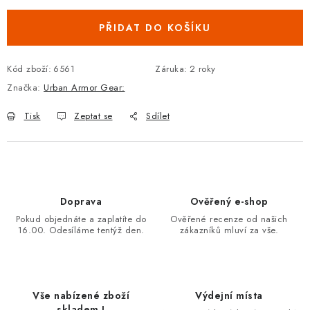
PŘIDAT DO KOŠÍKU
Kód zboží:
6561
Záruka
:
2 roky
Značka:
Urban Armor Gear:
Tisk
Zeptat se
Sdílet
Doprava
Ověřený e-shop
Pokud objednáte a zaplatíte do
Ověřené recenze od našich
16.00. Odesíláme tentýž den.
zákazníků mluví za vše.
Vše nabízené zboží
Výdejní místa
skladem !