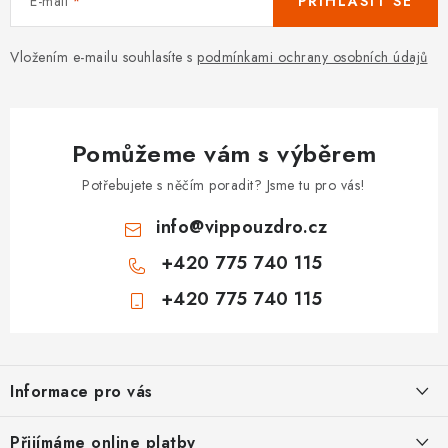
E-mail
PŘIHLÁSIT SE
Vložením e-mailu souhlasíte s
podmínkami ochrany osobních údajů
Pomůžeme vám s výběrem
Potřebujete s něčím poradit? Jsme tu pro vás!
info
@
vippouzdro.cz
+420 775 740 115
+420 775 740 115
Z
á
Informace pro vás
p
a
Jak nakupovat
Přijímáme online platby