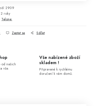
ží:
2909
2 roky
:
Telone:
k
Zeptat se
Sdílet
shop
Vše nabízené zboží
skladem !
 od našich
a vše.
Připravené k rychlému
doručení k vám domů.