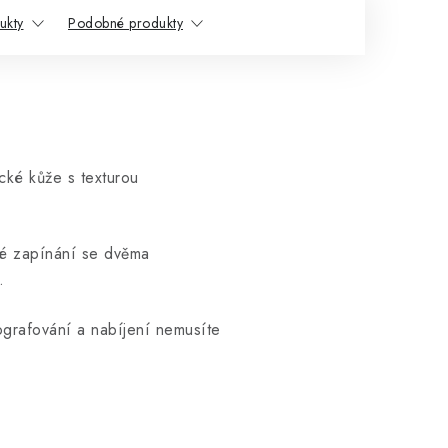
ukty
Podobné produkty
ké kůže s texturou
é zapínání se dvěma
.
ografování a nabíjení nemusíte