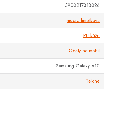
5900217318026
modrá limetková
PU kůže
Obaly na mobil
Samsung Galaxy A10
Telone