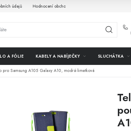
bních údajů
Hodnocení obchodu
Doprava a platba
Vrác
LO A FÓLIE
KABELY A NABÍJEČKY
SLUCHÁTKA
ro pro Samsung A105 Galaxy A10, modrá-limetková
Te
po
A1