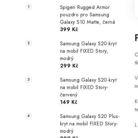
Spigen Rugged Armor
pouzdro pro Samsung
Galaxy S10 Matte, černá
399 Kč
Samsung Galaxy S20-kryt
na mobil FIXED Story,
O
modrý
t
299 Kč
V
Samsung Galaxy S20-kryt
m
na mobil FIXED Story-
červený
K
149 Kč
t
Samsung Galaxy S20 Plus-
kryt na mobil FIXED Story-
L
modrý