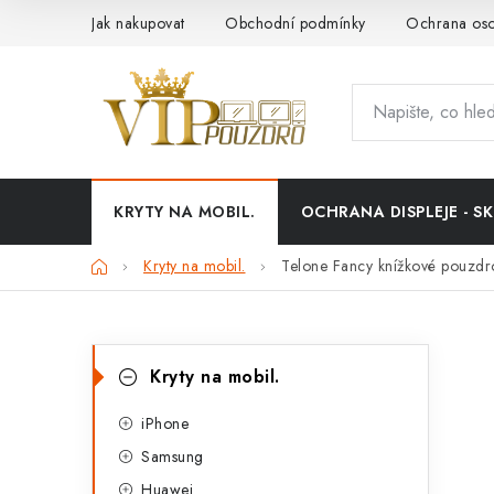
Přejít
Jak nakupovat
Obchodní podmínky
Ochrana oso
na
obsah
KRYTY NA MOBIL.
OCHRANA DISPLEJE - SK
Domů
Kryty na mobil.
Telone Fancy knížkové pouzd
P
K
Přeskočit
Kryty na mobil.
kategorie
a
o
t
iPhone
s
Samsung
e
t
Huawei