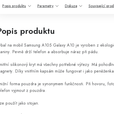
Popis produktu
Parametry
Diskuze
Související prod
Popis produktu
bal na mobil Samsung A105 Galaxy A10 je vyroben z ekologic
kaniny.
Pevně ​​drží telefon a absorbuje náraz při pádu.
nitřní silikonový kryt má
všechny potřebné výřezy.
Má pohodln
agnety. Díky vnitřním kapsám může fungovat i jako peněženka
nižní forma pouzdra je synonymem funkčnosti.
Při hovoru, fot
elefon vyjmout z pouzdra.
ze použít jako stojan.