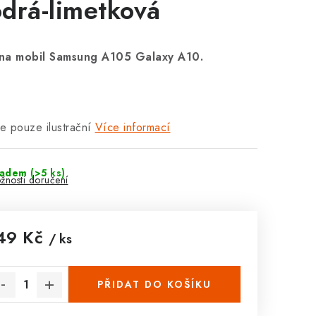
drá-limetková
na mobil Samsung A105 Galaxy A10.
je pouze ilustrační
Více informací
ladem
(>5 ks)
žnosti doručení
49 Kč
/ ks
rná cena:
PŘIDAT DO KOŠÍKU