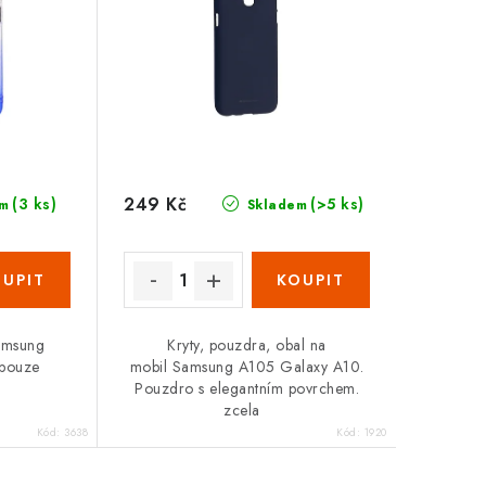
249 Kč
(3 ks)
(>5 ks)
m
Skladem
Samsung
Kryty, pouzdra, obal na
 pouze
mobil Samsung A105 Galaxy A10.
Pouzdro s elegantním povrchem.
zcela
Kód:
3638
Kód:
1920