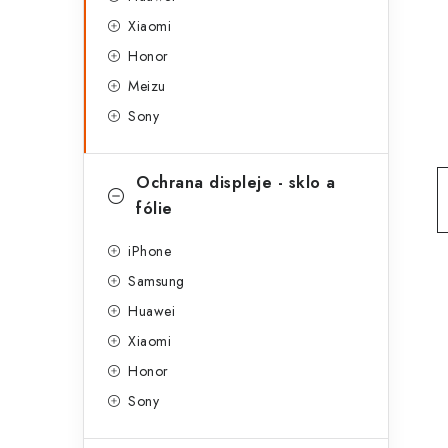
g
r
Xiaomi
o
Honor
a
r
Meizu
n
i
Sony
e
n
í
Ochrana displeje - sklo a
fólie
p
a
iPhone
Samsung
n
Huawei
e
Xiaomi
l
Honor
Sony