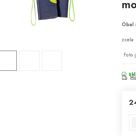
mo
Obal 
zcela
Foto 
Sk
Mo
2
Mě