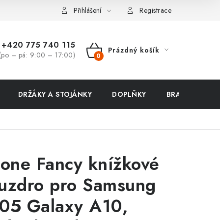
ení zboží a reklamace
Přihlášení
Registrace
+420 775 740 115
Prázdný košík
(po – pá: 9:00 – 17:00)
NÁKUPNÍ
KOŠÍK
DRŽÁKY A STOJÁNKY
DOPLŇKY
BRAŠNY NA N
lone Fancy knížkové
uzdro pro Samsung
05 Galaxy A10,