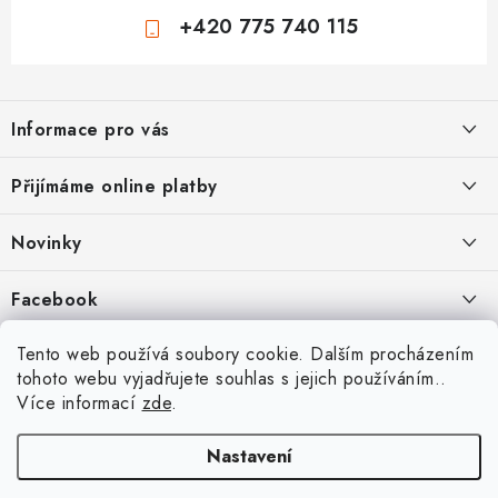
+420 775 740 115
Z
á
Informace pro vás
p
a
Jak nakupovat
Přijímáme online platby
t
Obchodní podmínky
í
Novinky
Ochrana osobních údajů
Kryty, pouzdra, obaly na mobil Apple iPhone.
Facebook
Hodnocení obchodu
11.9.2022
Doprava a platba
Heureka Recenze obchodu
Tento web používá soubory cookie. Dalším procházením
Nová skla pro vaši ochranu
tohoto webu vyjadřujete souhlas s jejich používáním..
Vrácení zboží a reklamace
22.8.2020
Více informací
zde
.
Designové kryty pro Xiaomi
Nastavení
16.8.2020