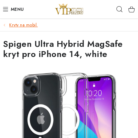
Přejít
Hleda
na
obsah
Kryty na mobil.
KRYTY NA MOBIL.
Spigen Ultra Hybrid MagSafe
OCHRANA DISPLEJE - SKLO A FÓLIE
kryt pro iPhone 14, white
KABELY A NABÍJEČKY
SLUCHÁTKA
DRŽÁKY A STOJÁNKY
DOPLŇKY
BRAŠNY NA NOTEBOOKY