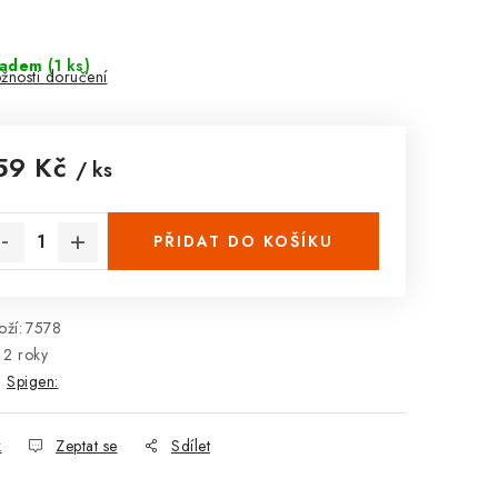
ladem
(1 ks)
žnosti doručení
59 Kč
/ ks
rná cena:
PŘIDAT DO KOŠÍKU
ží:
7578
2 roky
:
Spigen:
k
Zeptat se
Sdílet