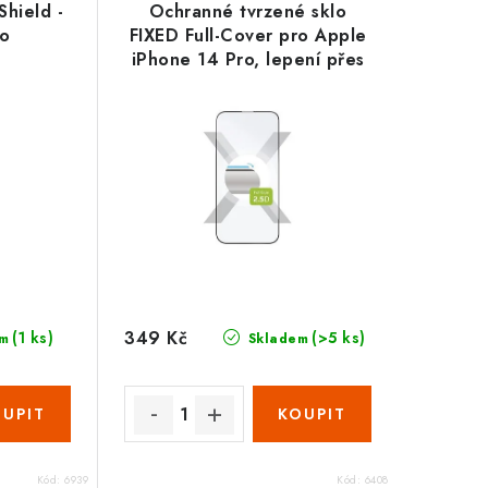
hield -
Ochranné tvrzené sklo
ro
FIXED Full-Cover pro Apple
iPhone 14 Pro, lepení přes
celý displej, černé
349 Kč
(1 ks)
(>5 ks)
m
Skladem
Kód:
6939
Kód:
6408