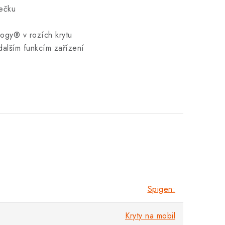
mečku
logy® v rozích krytu
dalším funkcím zařízení
Spigen:
Kryty na mobil