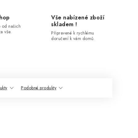
shop
Vše nabízené zboží
skladem !
 od našich
a vše.
Připravené k rychlému
doručení k vám domů.
ukty
Podobné produkty