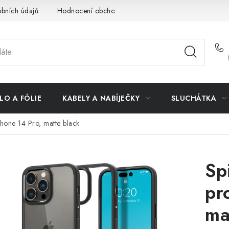
bních údajů
Hodnocení obchodu
Doprava a platba
Vrác
LO A FÓLIE
KABELY A NABÍJEČKY
SLUCHÁTKA
Phone 14 Pro, matte black
Sp
pr
ma