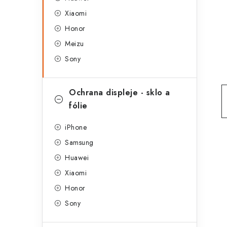
g
r
Xiaomi
o
Honor
a
r
Meizu
n
i
Sony
e
n
í
Ochrana displeje - sklo a
fólie
p
a
iPhone
Samsung
n
Huawei
e
Xiaomi
l
Honor
Sony