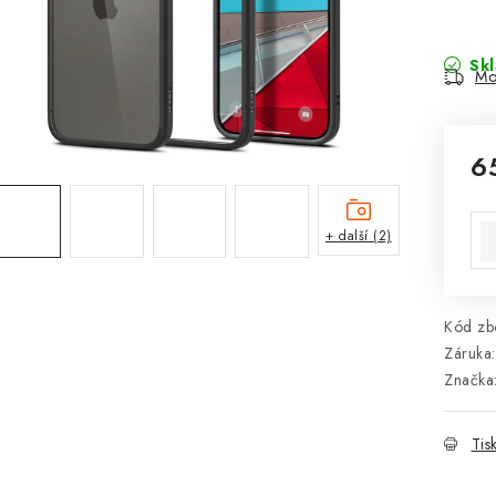
Sk
Mo
6
Mě
+ další (2)
Kód zbo
Záruka
:
Značka
Tis