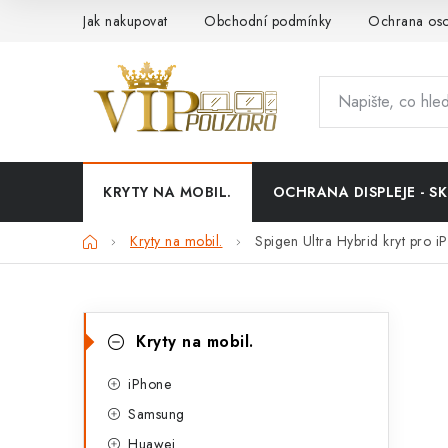
Přejít
Jak nakupovat
Obchodní podmínky
Ochrana oso
na
obsah
KRYTY NA MOBIL.
OCHRANA DISPLEJE - SK
Domů
Kryty na mobil.
Spigen Ultra Hybrid kryt pro i
P
K
Přeskočit
Kryty na mobil.
kategorie
a
o
t
iPhone
s
Samsung
e
t
Huawei