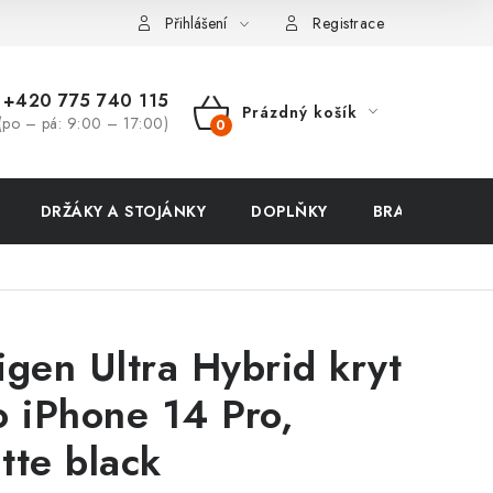
ení zboží a reklamace
Přihlášení
Registrace
+420 775 740 115
Prázdný košík
(po – pá: 9:00 – 17:00)
NÁKUPNÍ
KOŠÍK
DRŽÁKY A STOJÁNKY
DOPLŇKY
BRAŠNY NA N
igen Ultra Hybrid kryt
o iPhone 14 Pro,
tte black