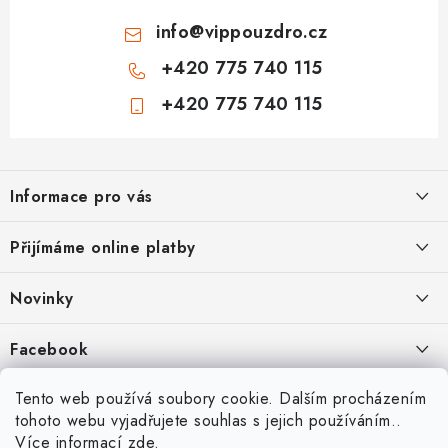
info
@
vippouzdro.cz
+420 775 740 115
+420 775 740 115
Z
á
Informace pro vás
p
a
Jak nakupovat
Přijímáme online platby
t
Obchodní podmínky
í
Novinky
Ochrana osobních údajů
Kryty, pouzdra, obaly na mobil Apple iPhone.
Facebook
Hodnocení obchodu
11.9.2022
Doprava a platba
Heureka Recenze obchodu
Tento web používá soubory cookie. Dalším procházením
Nová skla pro vaši ochranu
tohoto webu vyjadřujete souhlas s jejich používáním..
Vrácení zboží a reklamace
22.8.2020
Více informací
zde
.