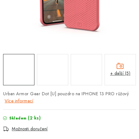
POUZDRA, OBALY NA APPLE AIRPODS
KONTAKTY
DOPRAVA A PLATBA
OBCHODNÍ PODMÍNKY
OCHRANA OSOBNÍCH ÚDAJŮ
+ další (5)
HODNOCENÍ OBCHODU
Urban Armor Gear Dot [U] pouzdro na IPHONE 13 PRO růžový
VRÁCENÍ ZBOŽÍ A REKLAMACE
Více informací
Jak nakupovat
Obchodní podmínky
(2 ks)
Skladem
Ochrana osobních údajů
Hodnocení obchodu
Možnosti doručení
Doprava a platba
Vrácení zboží a reklamace