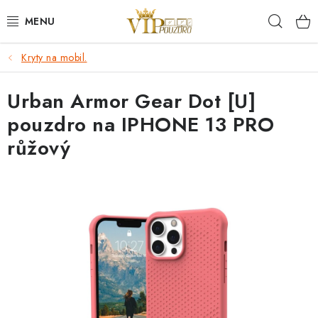
Přejít
Hleda
na
obsah
Kryty na mobil.
KRYTY NA MOBIL.
Urban Armor Gear Dot [U]
OCHRANA DISPLEJE - SKLO A FÓLIE
pouzdro na IPHONE 13 PRO
KABELY A NABÍJEČKY
růžový
SLUCHÁTKA
DRŽÁKY A STOJÁNKY
DOPLŇKY
BRAŠNY NA NOTEBOOKY