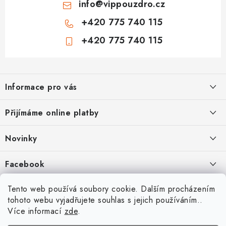
info
@
vippouzdro.cz
+420 775 740 115
+420 775 740 115
Z
á
Informace pro vás
p
a
Jak nakupovat
Přijímáme online platby
t
Obchodní podmínky
í
Novinky
Ochrana osobních údajů
Kryty, pouzdra, obaly na mobil Apple iPhone.
Facebook
Hodnocení obchodu
11.9.2022
Doprava a platba
Heureka Recenze obchodu
Tento web používá soubory cookie. Dalším procházením
Nová skla pro vaši ochranu
tohoto webu vyjadřujete souhlas s jejich používáním..
Vrácení zboží a reklamace
22.8.2020
Více informací
zde
.