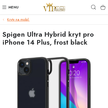
Přejít
Hleda
na
obsah
Kryty na mobil.
KRYTY NA MOBIL.
Spigen Ultra Hybrid kryt pro
OCHRANA DISPLEJE - SKLO A FÓLIE
iPhone 14 Plus, frost black
KABELY A NABÍJEČKY
SLUCHÁTKA
DRŽÁKY A STOJÁNKY
DOPLŇKY
BRAŠNY NA NOTEBOOKY