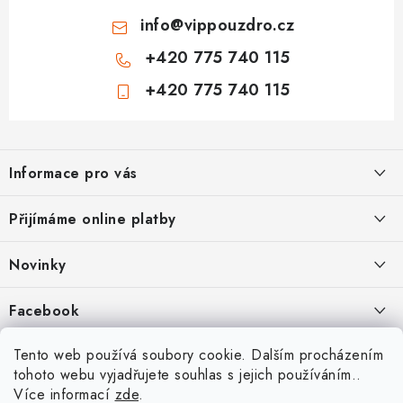
info
@
vippouzdro.cz
+420 775 740 115
+420 775 740 115
Z
á
Informace pro vás
p
a
Jak nakupovat
Přijímáme online platby
t
Obchodní podmínky
í
Novinky
Ochrana osobních údajů
Kryty, pouzdra, obaly na mobil Apple iPhone.
Facebook
Hodnocení obchodu
11.9.2022
Doprava a platba
Heureka Recenze obchodu
Tento web používá soubory cookie. Dalším procházením
Nová skla pro vaši ochranu
tohoto webu vyjadřujete souhlas s jejich používáním..
Vrácení zboží a reklamace
22.8.2020
Více informací
zde
.