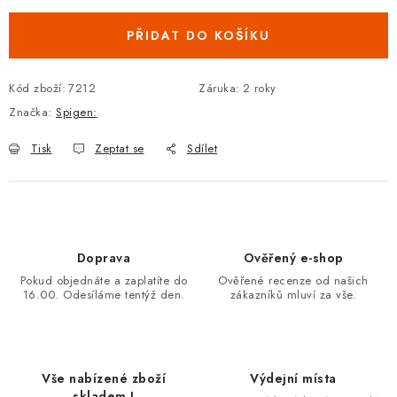
PŘIDAT DO KOŠÍKU
Kód zboží:
7212
Záruka
:
2 roky
Značka:
Spigen:
Tisk
Zeptat se
Sdílet
Doprava
Ověřený e-shop
Pokud objednáte a zaplatíte do
Ověřené recenze od našich
16.00. Odesíláme tentýž den.
zákazníků mluví za vše.
Vše nabízené zboží
Výdejní místa
skladem !