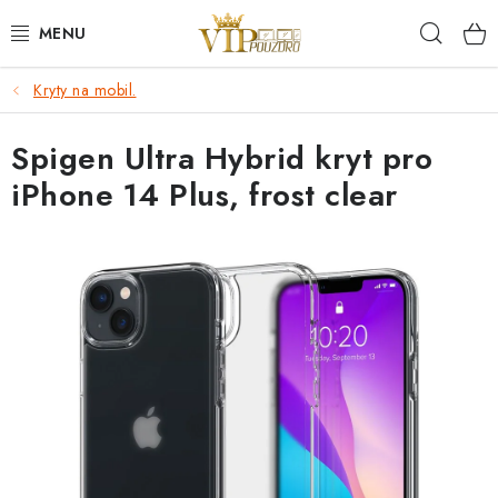
Přejít
Hleda
na
obsah
Kryty na mobil.
KRYTY NA MOBIL.
Spigen Ultra Hybrid kryt pro
OCHRANA DISPLEJE - SKLO A FÓLIE
iPhone 14 Plus, frost clear
KABELY A NABÍJEČKY
SLUCHÁTKA
DRŽÁKY A STOJÁNKY
DOPLŇKY
BRAŠNY NA NOTEBOOKY