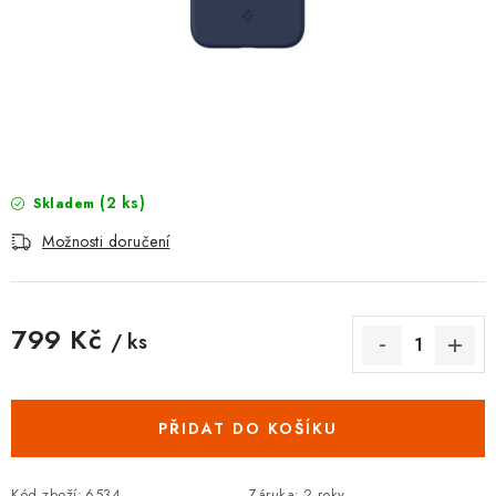
POUZDRA, OBALY NA APPLE AIRPODS
KONTAKTY
DOPRAVA A PLATBA
OBCHODNÍ PODMÍNKY
(2 ks)
Skladem
OCHRANA OSOBNÍCH ÚDAJŮ
Možnosti doručení
HODNOCENÍ OBCHODU
799 Kč
/ ks
VRÁCENÍ ZBOŽÍ A REKLAMACE
Měrná cena:
Jak nakupovat
Obchodní podmínky
PŘIDAT DO KOŠÍKU
Ochrana osobních údajů
Hodnocení obchodu
Doprava a platba
Vrácení zboží a reklamace
Kód zboží:
6534
Záruka
:
2 roky