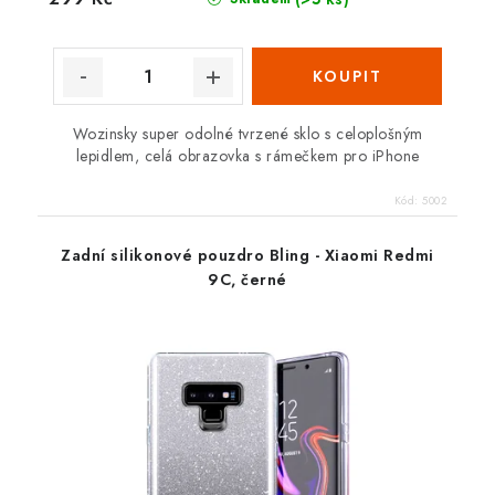
Wozinsky super odolné tvrzené sklo s celoplošným
lepidlem, celá obrazovka s rámečkem pro iPhone
Kód:
5002
Zadní silikonové pouzdro Bling - Xiaomi Redmi
9C, černé