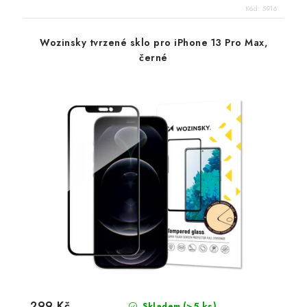
Kód:
5916
Wozinsky tvrzené sklo pro iPhone 13 Pro Max,
černé
299 Kč
(>5 ks)
Skladem