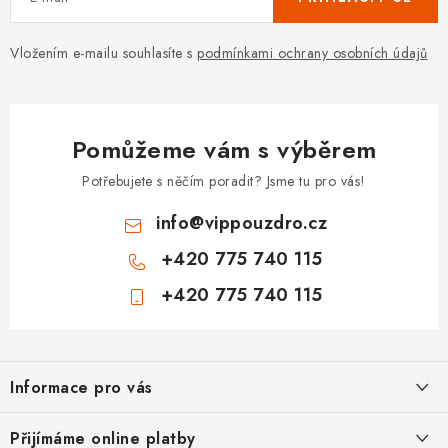
Vložením e-mailu souhlasíte s
podmínkami ochrany osobních údajů
Pomůžeme vám s výběrem
Potřebujete s něčím poradit? Jsme tu pro vás!
info
@
vippouzdro.cz
+420 775 740 115
+420 775 740 115
Z
á
Informace pro vás
p
a
Jak nakupovat
Přijímáme online platby