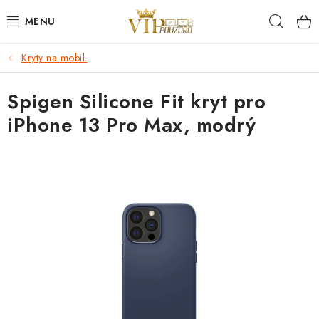
Přejít
Hleda
na
obsah
Kryty na mobil.
KRYTY NA MOBIL.
Spigen Silicone Fit kryt pro
OCHRANA DISPLEJE - SKLO A FÓLIE
iPhone 13 Pro Max, modrý
KABELY A NABÍJEČKY
SLUCHÁTKA
DRŽÁKY A STOJÁNKY
DOPLŇKY
BRAŠNY NA NOTEBOOKY