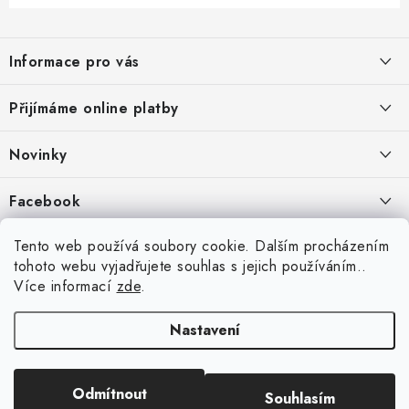
Z
á
Informace pro vás
p
a
Jak nakupovat
Přijímáme online platby
t
Obchodní podmínky
í
Novinky
Ochrana osobních údajů
Kryty, pouzdra, obaly na mobil Apple iPhone.
Facebook
Hodnocení obchodu
11.9.2022
Doprava a platba
Heureka Recenze obchodu
Tento web používá soubory cookie. Dalším procházením
Nová skla pro vaši ochranu
tohoto webu vyjadřujete souhlas s jejich používáním..
Vrácení zboží a reklamace
22.8.2020
Více informací
zde
.
Designové kryty pro Xiaomi
Nastavení
16.8.2020
Copyright 2026
VIPpouzdro.cz
. Všechna práva vyhrazena.
Upravit nastavení
Odmítnout
Souhlasím
cookies