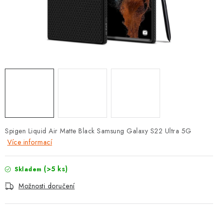
POUZDRA, OBALY NA APPLE AIRPODS
KONTAKTY
DOPRAVA A PLATBA
OBCHODNÍ PODMÍNKY
OCHRANA OSOBNÍCH ÚDAJŮ
HODNOCENÍ OBCHODU
Spigen Liquid Air Matte Black Samsung Galaxy S22 Ultra 5G
Více informací
VRÁCENÍ ZBOŽÍ A REKLAMACE
(>5 ks)
Skladem
Jak nakupovat
Obchodní podmínky
Možnosti doručení
Ochrana osobních údajů
Hodnocení obchodu
Doprava a platba
Vrácení zboží a reklamace