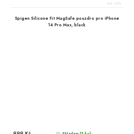
Kód:
6729
Spigen Silicone Fit MagSafe pouzdro pro iPhone
14 Pro Max, black
999 Kč
(1 ks)
Skladem