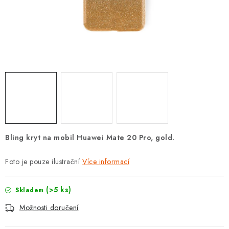
POUZDRA, OBALY NA APPLE AIRPODS
KONTAKTY
DOPRAVA A PLATBA
OBCHODNÍ PODMÍNKY
OCHRANA OSOBNÍCH ÚDAJŮ
HODNOCENÍ OBCHODU
Bling kryt na mobil Huawei Mate 20 Pro, gold.
VRÁCENÍ ZBOŽÍ A REKLAMACE
Foto je pouze ilustrační
Více informací
Jak nakupovat
Obchodní podmínky
(>5 ks)
Skladem
Ochrana osobních údajů
Hodnocení obchodu
Možnosti doručení
Doprava a platba
Vrácení zboží a reklamace