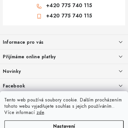
+420 775 740 115
+420 775 740 115
Z
á
Informace pro vás
p
a
Jak nakupovat
Přijímáme online platby
t
Obchodní podmínky
í
Novinky
Ochrana osobních údajů
Kryty, pouzdra, obaly na mobil Apple iPhone.
Facebook
Hodnocení obchodu
11.9.2022
Doprava a platba
Heureka Recenze obchodu
Tento web používá soubory cookie. Dalším procházením
Nová skla pro vaši ochranu
tohoto webu vyjadřujete souhlas s jejich používáním..
Vrácení zboží a reklamace
22.8.2020
Více informací
zde
.
Designové kryty pro Xiaomi
Nastavení
16.8.2020