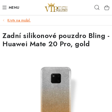
Přejít
Hleda
na
obsah
Kryty na mobil.
KRYTY NA MOBIL.
Zadní silikonové pouzdro Bling -
OCHRANA DISPLEJE - SKLO A FÓLIE
Huawei Mate 20 Pro, gold
KABELY A NABÍJEČKY
SLUCHÁTKA
DRŽÁKY A STOJÁNKY
DOPLŇKY
BRAŠNY NA NOTEBOOKY