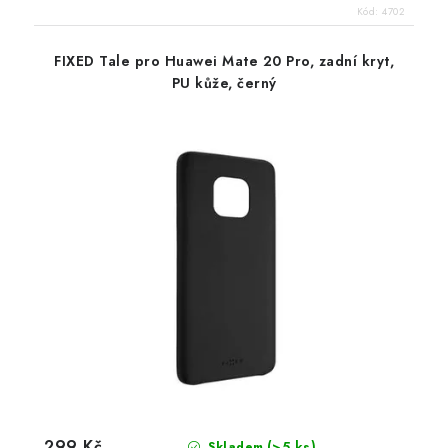
Kód:
4702
FIXED Tale pro Huawei Mate 20 Pro, zadní kryt,
PU kůže, černý
299 Kč
(>5 ks)
Skladem