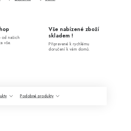
shop
Vše nabízené zboží
skladem !
 od našich
a vše.
Připravené k rychlému
doručení k vám domů.
ukty
Podobné produkty