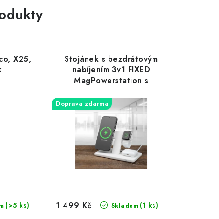
rodukty
co, X25,
Stojánek s bezdrátovým
k
nabíjením 3v1 FIXED
MagPowerstation s
podporou uchycení
MagSafe, 15W+15W+5W,
Doprava zdarma
bíly
1 499 Kč
(>5 ks)
(1 ks)
m
Skladem