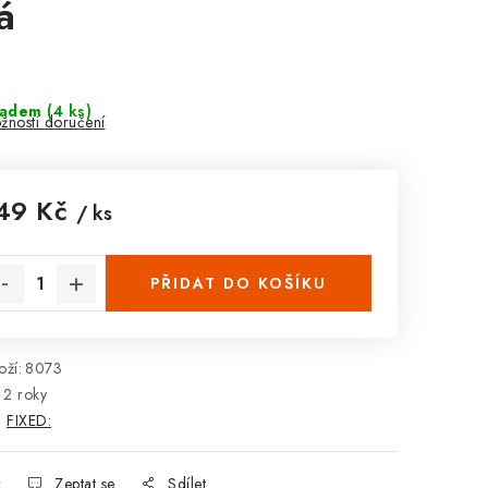
á
ladem
(4 ks)
žnosti doručení
49 Kč
/ ks
rná cena:
PŘIDAT DO KOŠÍKU
ží:
8073
2 roky
:
FIXED:
k
Zeptat se
Sdílet