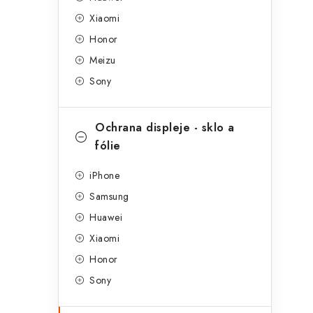
g
r
Xiaomi
o
Honor
a
r
Meizu
n
i
Sony
e
n
í
Ochrana displeje - sklo a
fólie
p
a
iPhone
Samsung
n
Huawei
e
Xiaomi
l
Honor
Sony