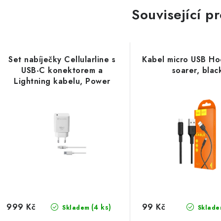
Související p
Set nabíječky Cellularline s
Kabel micro USB Ho
USB-C konektorem a
soarer, blac
Lightning kabelu, Power
Delivery (PD), 18 W, MFI
certifikace, bílý
999 Kč
99 Kč
(4 ks)
Skladem
Sklade