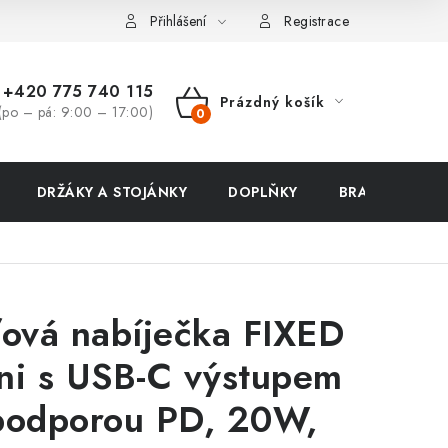
ení zboží a reklamace
Přihlášení
Registrace
+420 775 740 115
Prázdný košík
(po – pá: 9:00 – 17:00)
NÁKUPNÍ
KOŠÍK
DRŽÁKY A STOJÁNKY
DOPLŇKY
BRAŠNY NA N
ťová nabíječka FIXED
ni s USB-C výstupem
podporou PD, 20W,