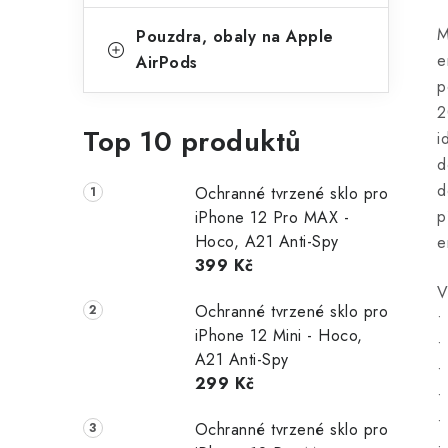
M
Pouzdra, obaly na Apple
e
AirPods
p
2
Top 10 produktů
i
d
d
Ochranné tvrzené sklo pro
p
iPhone 12 Pro MAX -
Hoco, A21 Anti-Spy
e
399 Kč
V
Ochranné tvrzené sklo pro
•
iPhone 12 Mini - Hoco,
•
A21 Anti-Spy
•
299 Kč
•
•
Ochranné tvrzené sklo pro