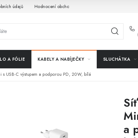
bních údajů
Hodnocení obchodu
Doprava a platba
Vrác
LO A FÓLIE
KABELY A NABÍJEČKY
SLUCHÁTKA
ni s USB-C výstupem a podporou PD, 20W, bílá
Sí
Mi
a 