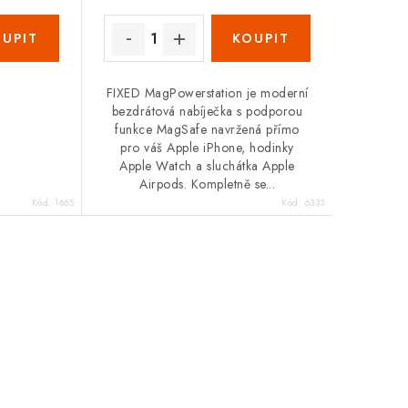
FIXED MagPowerstation je moderní
bezdrátová nabíječka s podporou
funkce MagSafe navržená přímo
pro váš Apple iPhone, hodinky
Apple Watch a sluchátka Apple
Airpods. Kompletně se...
Kód:
1665
Kód:
6333