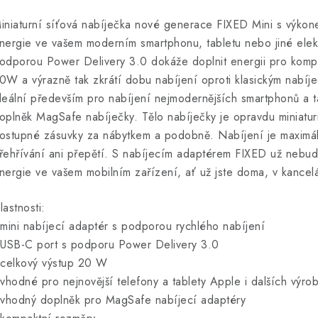
iniaturní síťová nabíječka nové generace FIXED Mini s výko
nergie ve vašem moderním smartphonu, tabletu nebo jiné elek
odporou Power Delivery 3.0 dokáže doplnit energii pro kompa
0W a výrazně tak zkrátí dobu nabíjení oproti klasickým nabíj
deální především pro nabíjení nejmodernějších smartphonů a t
oplněk MagSafe nabíječky. Tělo nabíječky je opravdu miniatur
ostupné zásuvky za nábytkem a podobně. Nabíjení je maximá
řehřívání ani přepětí. S nabíjecím adaptérem FIXED už nebud
nergie ve vašem mobilním zařízení, ať už jste doma, v kancel
lastnosti:
 mini nabíjecí adaptér s podporou rychlého nabíjení
 USB-C port s podporu Power Delivery 3.0
 celkový výstup 20 W
 vhodné pro nejnovější telefony a tablety Apple i dalších výro
 vhodný doplněk pro MagSafe nabíjecí adaptéry