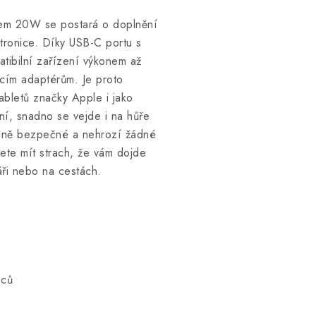
nem 20W se postará o doplnění
tronice. Díky USB-C portu s
tibilní zařízení výkonem až
ecím adaptérům. Je proto
abletů značky Apple i jako
ní, snadno se vejde i na hůře
lně bezpečné a nehrozí žádné
ete mít strach, že vám dojde
áři nebo na cestách.
bců