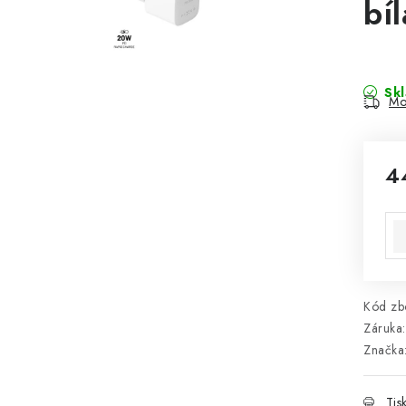
bíl
Sk
Mo
4
Mě
Kód zbo
Záruka
:
Značka
Tis