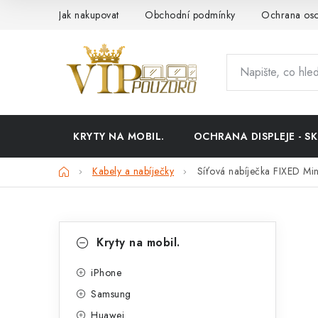
Přejít
Jak nakupovat
Obchodní podmínky
Ochrana oso
na
obsah
KRYTY NA MOBIL.
OCHRANA DISPLEJE - SK
Domů
Kabely a nabíječky
Síťová nabíječka FIXED Mi
P
K
Přeskočit
Kryty na mobil.
kategorie
a
o
t
iPhone
s
Samsung
e
t
Huawei