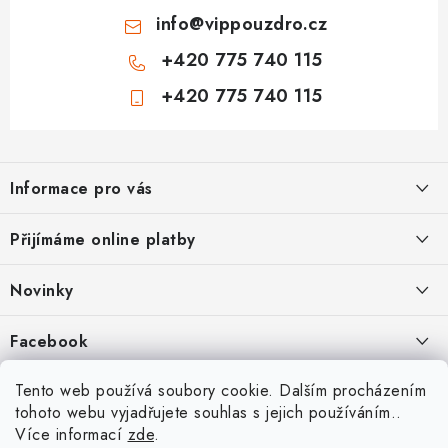
info
@
vippouzdro.cz
+420 775 740 115
+420 775 740 115
Z
á
Informace pro vás
p
a
Jak nakupovat
Přijímáme online platby
t
Obchodní podmínky
í
Novinky
Ochrana osobních údajů
Kryty, pouzdra, obaly na mobil Apple iPhone.
Facebook
Hodnocení obchodu
11.9.2022
Doprava a platba
Heureka Recenze obchodu
Tento web používá soubory cookie. Dalším procházením
Nová skla pro vaši ochranu
tohoto webu vyjadřujete souhlas s jejich používáním..
Vrácení zboží a reklamace
22.8.2020
Více informací
zde
.