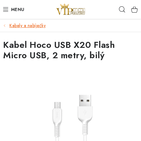
Přejít
Hleda
na
obsah
Kabely a nabíječky
KRYTY NA MOBIL.
Kabel Hoco USB X20 Flash
OCHRANA DISPLEJE - SKLO A FÓLIE
Micro USB, 2 metry, bilý
KABELY A NABÍJEČKY
SLUCHÁTKA
DRŽÁKY A STOJÁNKY
DOPLŇKY
BRAŠNY NA NOTEBOOKY