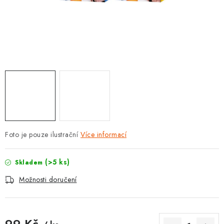
POUZDRA, OBALY NA APPLE AIRPODS
KONTAKTY
DOPRAVA A PLATBA
OBCHODNÍ PODMÍNKY
OCHRANA OSOBNÍCH ÚDAJŮ
HODNOCENÍ OBCHODU
Foto je pouze ilustrační
Více informací
VRÁCENÍ ZBOŽÍ A REKLAMACE
(>5 ks)
Skladem
Možnosti doručení
Jak nakupovat
Obchodní podmínky
Ochrana osobních údajů
Hodnocení obchodu
Doprava a platba
Vrácení zboží a reklamace
99 Kč