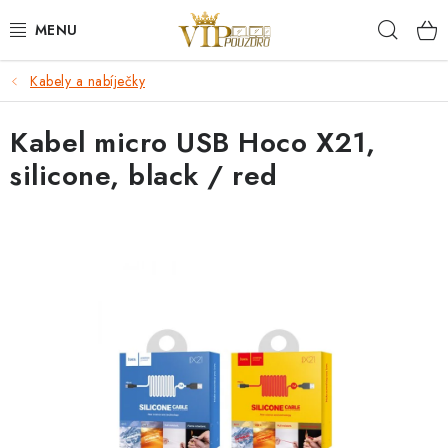
Přejít
Hleda
na
obsah
Kabely a nabíječky
KRYTY NA MOBIL.
Kabel micro USB Hoco X21,
OCHRANA DISPLEJE - SKLO A FÓLIE
silicone, black / red
KABELY A NABÍJEČKY
SLUCHÁTKA
DRŽÁKY A STOJÁNKY
DOPLŇKY
BRAŠNY NA NOTEBOOKY