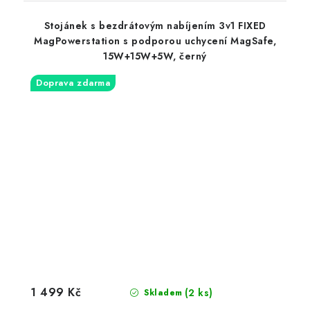
Stojánek s bezdrátovým nabíjením 3v1 FIXED
MagPowerstation s podporou uchycení MagSafe,
15W+15W+5W, černý
Doprava zdarma
1 499 Kč
(2 ks)
Skladem