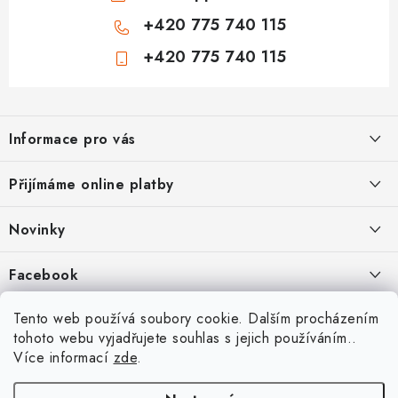
+420 775 740 115
+420 775 740 115
Z
á
Informace pro vás
p
a
Jak nakupovat
Přijímáme online platby
t
Obchodní podmínky
í
Novinky
Ochrana osobních údajů
Kryty, pouzdra, obaly na mobil Apple iPhone.
Facebook
Hodnocení obchodu
11.9.2022
Doprava a platba
Heureka Recenze obchodu
Tento web používá soubory cookie. Dalším procházením
Nová skla pro vaši ochranu
tohoto webu vyjadřujete souhlas s jejich používáním..
Vrácení zboží a reklamace
22.8.2020
Více informací
zde
.
Designové kryty pro Xiaomi