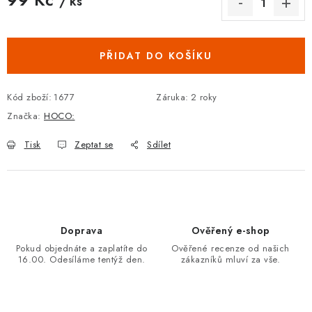
/ ks
Měrná cena:
PŘIDAT DO KOŠÍKU
Kód zboží:
1677
Záruka
:
2 roky
Značka:
HOCO:
Tisk
Zeptat se
Sdílet
Doprava
Ověřený e-shop
Pokud objednáte a zaplatíte do
Ověřené recenze od našich
16.00. Odesíláme tentýž den.
zákazníků mluví za vše.