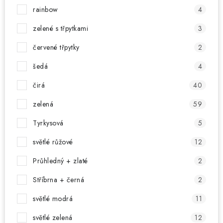
rainbow
4
zelené s třpytkami
3
červené třpytky
2
šedá
4
čirá
40
zelená
59
Tyrkysová
5
světlé růžové
12
Průhledný + zlaté
2
Stříbrna + černá
2
světlé modrá
11
světlé zelená
12