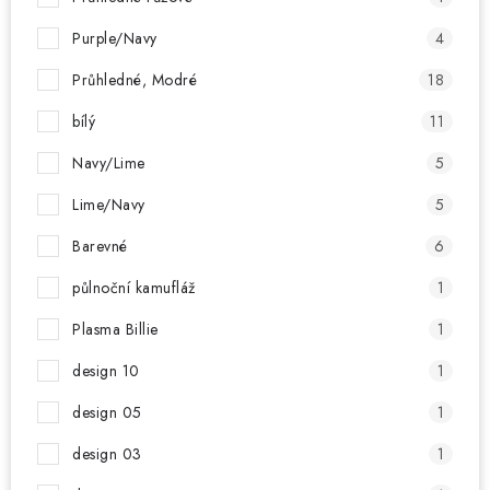
Purple/Navy
4
Průhledné, Modré
18
bílý
11
Navy/Lime
5
Lime/Navy
5
Barevné
6
půlnoční kamufláž
1
Plasma Billie
1
design 10
1
design 05
1
design 03
1