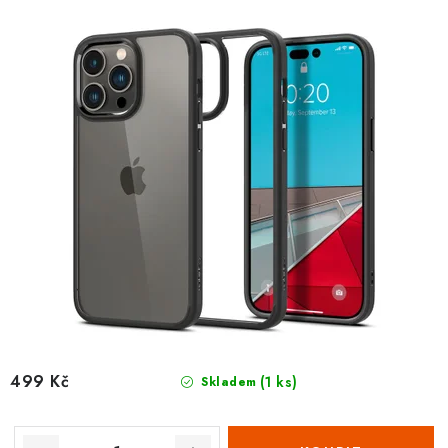
t
k
ů
t
ů
499 Kč
(1 ks)
Skladem