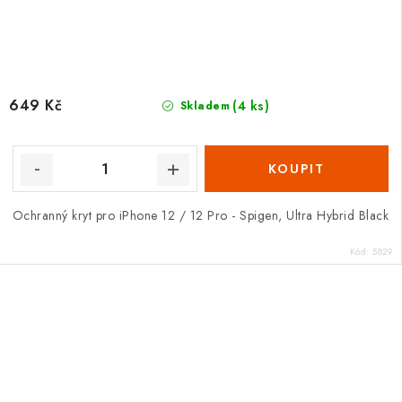
649 Kč
(4 ks)
Skladem
Ochranný kryt pro iPhone 12 / 12 Pro - Spigen, Ultra Hybrid Black
Kód:
5829
O
v
l
á