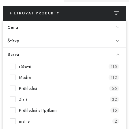
POUZDRA, OBALY NA APPLE AIRPODS
FILTROVAT PRODUKTY
KONTAKTY
Cena
DOPRAVA A PLATBA
Štítky
OBCHODNÍ PODMÍNKY
Barva
OCHRANA OSOBNÍCH ÚDAJŮ
růžové
115
HODNOCENÍ OBCHODU
Modrá
112
Průhledná
66
VRÁCENÍ ZBOŽÍ A REKLAMACE
Zlatá
32
Jak nakupovat
Obchodní podmínky
Průhledná s třpytkami
15
Ochrana osobních údajů
Hodnocení obchodu
matné
2
Doprava a platba
Vrácení zboží a reklamace