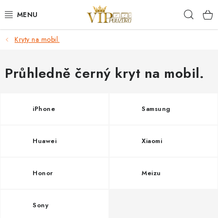
Přejít
Hleda
na
obsah
Kryty na mobil.
KRYTY NA MOBIL.
OCHRANA DISPLEJE - SKLO A FÓLIE
Průhledně černý kryt na mobil.
KABELY A NABÍJEČKY
iPhone
Samsung
SLUCHÁTKA
Huawei
Xiaomi
DRŽÁKY A STOJÁNKY
DOPLŇKY
Honor
Meizu
BRAŠNY NA NOTEBOOKY
Sony