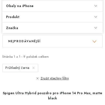
Obaly na iPhone
Produkt
Značka
V
Ř
NEJPRODÁVANĚJŠÍ
ý
a
p
z
i
e
Stránka
1
z
1
-
9
položek celkem
s
n
Průhledný černa
p
í
r
p
Zrušit všechny filtry
o
r
d
o
Spigen Ultra Hybrid pouzdro pro iPhone 14 Pro Max, matte
u
d
black
k
u