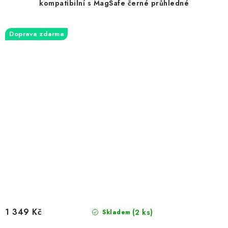
kompatibilní s MagSafe černé průhledné
Doprava zdarma
1 349 Kč
(2 ks)
Skladem