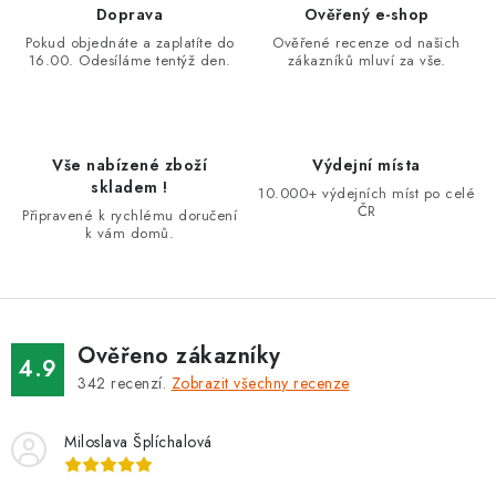
d
Doprava
Ověřený e-shop
a
Pokud objednáte a zaplatíte do
Ověřené recenze od našich
16.00. Odesíláme tentýž den.
zákazníků mluví za vše.
c
í
p
r
Vše nabízené zboží
Výdejní místa
v
skladem !
10.000+ výdejních míst po celé
k
ČR
Připravené k rychlému doručení
k vám domů.
y
v
ý
p
i
Ověřeno zákazníky
4.9
s
342
recenzí.
Zobrazit všechny recenze
u
Miloslava Šplíchalová