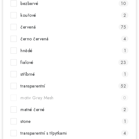
bezbarvé
10
kouřové
2
červená
75
černo červená
4
hnědé
1
fialové
23
stříbrné
1
transparentní
52
motiv Grey Mesh
0
matné černé
2
stone
1
transparentní s třpytkami
4