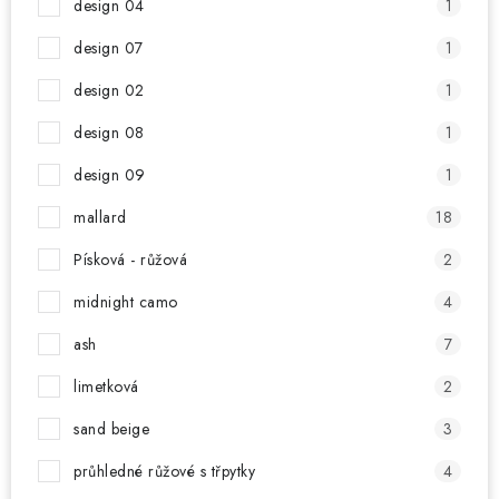
design 04
1
design 07
1
design 02
1
design 08
1
design 09
1
mallard
18
Písková - růžová
2
midnight camo
4
ash
7
limetková
2
sand beige
3
průhledné růžové s třpytky
4