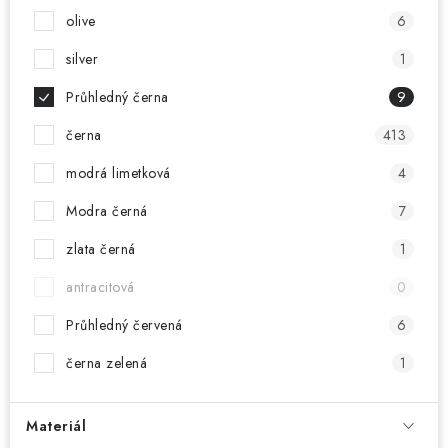
olive
6
silver
1
Průhledný černa
9
černa
413
modrá limetková
4
Modra černá
7
zlata černá
1
antracitová
0
Průhledný červená
6
černa zelená
1
Materiál