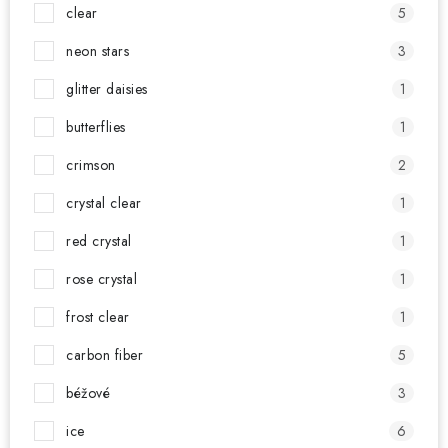
clear
5
neon stars
3
glitter daisies
1
butterflies
1
crimson
2
crystal clear
1
red crystal
1
rose crystal
1
frost clear
1
carbon fiber
5
béžové
3
ice
6