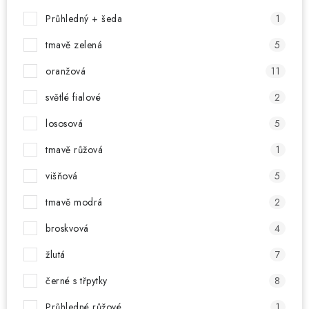
Průhledný + šeda
1
tmavě zelená
5
oranžová
11
světlé fialové
2
lososová
5
tmavě růžová
1
višňová
5
tmavě modrá
2
broskvová
4
žlutá
7
černé s třpytky
8
Průhledné růžové
1