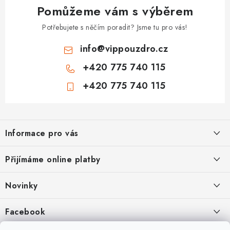
Pomůžeme vám s výběrem
Potřebujete s něčím poradit? Jsme tu pro vás!
info
@
vippouzdro.cz
+420 775 740 115
+420 775 740 115
Z
á
Informace pro vás
p
a
Jak nakupovat
Přijímáme online platby
t
Obchodní podmínky
í
Novinky
Ochrana osobních údajů
Kryty, pouzdra, obaly na mobil Apple iPhone.
Facebook
Hodnocení obchodu
11.9.2022