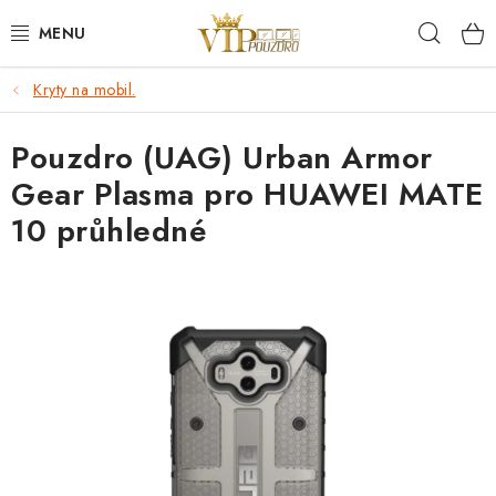
Přejít
Hleda
na
obsah
Kryty na mobil.
KRYTY NA MOBIL.
Pouzdro (UAG) Urban Armor
OCHRANA DISPLEJE - SKLO A FÓLIE
Gear Plasma pro HUAWEI MATE
KABELY A NABÍJEČKY
10 průhledné
SLUCHÁTKA
DRŽÁKY A STOJÁNKY
DOPLŇKY
BRAŠNY NA NOTEBOOKY