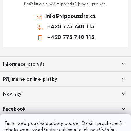
Potřebujete s něčím poradit? Jsme tu pro vás!
info
@
vippouzdro.cz
+420 775 740 115
+420 775 740 115
Z
á
Informace pro vás
p
a
Jak nakupovat
Přijímáme online platby
t
Obchodní podmínky
í
Novinky
Ochrana osobních údajů
Kryty, pouzdra, obaly na mobil Apple iPhone.
Facebook
Hodnocení obchodu
11.9.2022
Doprava a platba
Heureka Recenze obchodu
Tento web používá soubory cookie. Dalším procházením
Nová skla pro vaši ochranu
tohoto webu vyjadřujete souhlas s jejich používáním..