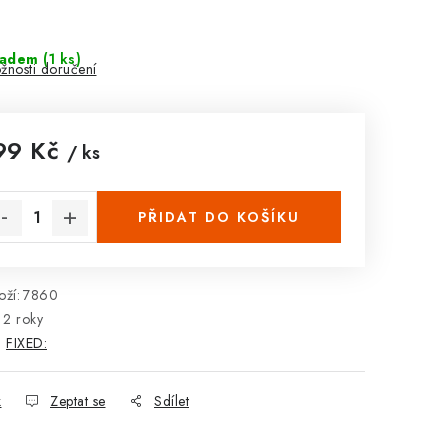
ladem
(1 ks)
žnosti doručení
99 Kč
/ ks
rná cena:
PŘIDAT DO KOŠÍKU
ží:
7860
2 roky
:
FIXED:
k
Zeptat se
Sdílet