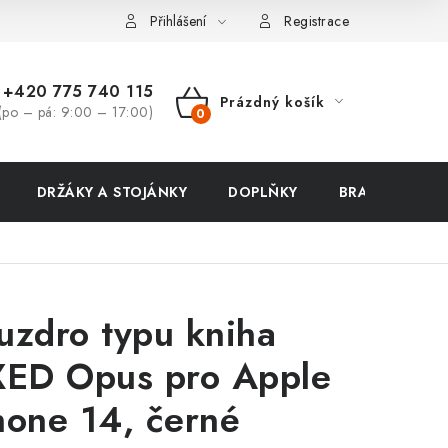
ení zboží a reklamace
Přihlášení
Registrace
+420 775 740 115
Prázdný košík
(po – pá: 9:00 – 17:00)
NÁKUPNÍ
KOŠÍK
DRŽÁKY A STOJÁNKY
DOPLŇKY
BRAŠNY NA N
uzdro typu kniha
XED Opus pro Apple
hone 14, černé