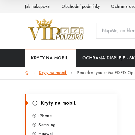
Přejít
Jak nakupovat
Obchodní podmínky
Ochrana oso
na
obsah
KRYTY NA MOBIL.
OCHRANA DISPLEJE - SK
Domů
Kryty na mobil.
Pouzdro typu kniha FIXED Opu
P
K
Přeskočit
Kryty na mobil.
kategorie
a
o
t
iPhone
s
Samsung
e
t
Huawei