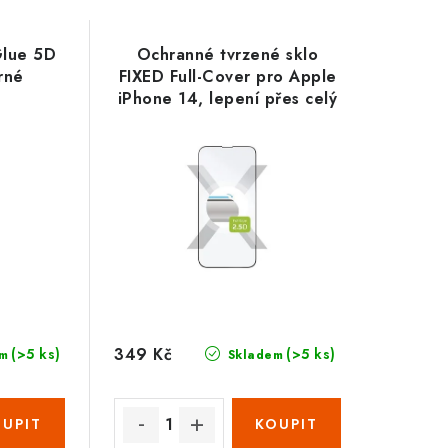
Glue 5D
Ochranné tvrzené sklo
rné
FIXED Full-Cover pro Apple
iPhone 14, lepení přes celý
displej, černé
349 Kč
(>5 ks)
(>5 ks)
m
Skladem