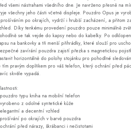
řed všemi nástrahami všedního dne. Je navrženo přesně na m
ryje všechny jeho části včetně displeje. Pouzdro Opus je vyr
 prošíváním po okrajích, vydrží i hrubší zacházení, a přitom
zhled. Díky tenkému provedení pouzdro pouze minimálně zvět
ohodlně se tak vejde do kapsy nebo do kabelky. Po odklopení 
apsu na bankovky a tři menší přihrádky, které slouží pro uscho
ezpečné zavírání pouzdra zajistí přezka s magnetickou pojis
astavit horizontálně do polohy stojánku pro pohodlné sledov
e tím pravým doplňkem pro váš telefon, který ochrání před pády
avíc skvěle vypadá.
lastnosti:
 pouzdro typu kniha na mobilní telefon
 vyrobeno z odolné syntetické kůže
 elegantní a decentní vzhled
 prošívání po okrajích v barvě pouzdra
 ochrání před nárazy, škrábanci i nečistotami