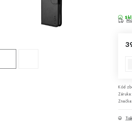
Sk
Mo
3
Mě
Kód zbo
Záruka
:
Značka
Tis