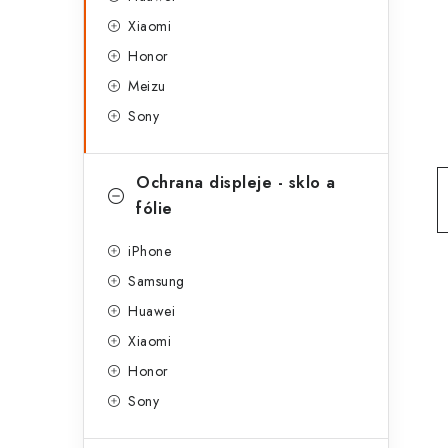
g
r
Xiaomi
o
Honor
a
r
Meizu
n
i
Sony
e
n
í
Ochrana displeje - sklo a
fólie
p
a
iPhone
Samsung
n
Huawei
e
Xiaomi
l
Honor
Sony