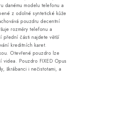
íru danému modelu telefonu a
obené z odolné syntetické kůže
 zachovává pouzdru decentní
šuje rozměry telefonu a
přední části najdete větší
vání kreditních karet.
tkou. Otevřené pouzdro lze
ání videa. Pouzdro FIXED Opus
, škrábanci i nečistotami, a