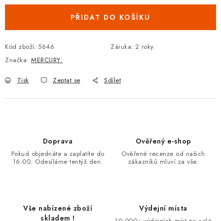
PŘIDAT DO KOŠÍKU
Kód zboží:
5646
Záruka
:
2 roky
Značka:
MERCURY:
Tisk
Zeptat se
Sdílet
Doprava
Ověřený e-shop
Pokud objednáte a zaplatíte do
Ověřené recenze od našich
16.00. Odesíláme tentýž den.
zákazníků mluví za vše.
Vše nabízené zboží
Výdejní místa
skladem !
10.000+ výdejních míst po celé