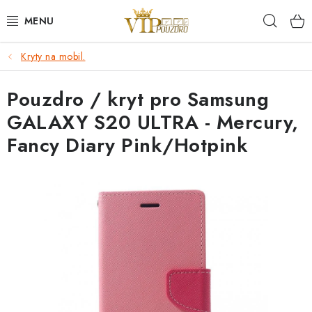
Přejít
Hleda
na
obsah
Kryty na mobil.
KRYTY NA MOBIL.
Pouzdro / kryt pro Samsung
OCHRANA DISPLEJE - SKLO A FÓLIE
GALAXY S20 ULTRA - Mercury,
KABELY A NABÍJEČKY
Fancy Diary Pink/Hotpink
SLUCHÁTKA
DRŽÁKY A STOJÁNKY
DOPLŇKY
BRAŠNY NA NOTEBOOKY