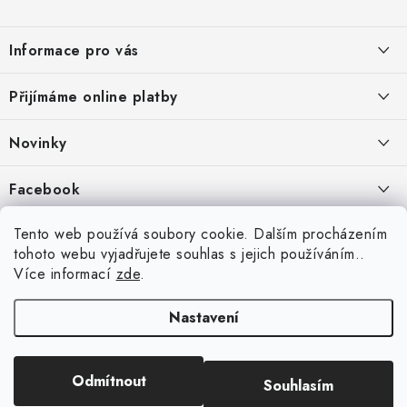
Z
á
Informace pro vás
p
a
Jak nakupovat
Přijímáme online platby
t
Obchodní podmínky
í
Novinky
Ochrana osobních údajů
Kryty, pouzdra, obaly na mobil Apple iPhone.
Facebook
Hodnocení obchodu
11.9.2022
Doprava a platba
Heureka Recenze obchodu
Tento web používá soubory cookie. Dalším procházením
Nová skla pro vaši ochranu
tohoto webu vyjadřujete souhlas s jejich používáním..
Vrácení zboží a reklamace
22.8.2020
Více informací
zde
.
Designové kryty pro Xiaomi
Nastavení
16.8.2020
Copyright 2026
VIPpouzdro.cz
. Všechna práva vyhrazena.
Upravit nastavení
Odmítnout
Souhlasím
cookies
Vytvořil Shoptet