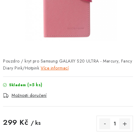
POUZDRA, OBALY NA APPLE AIRPODS
KONTAKTY
DOPRAVA A PLATBA
OBCHODNÍ PODMÍNKY
Pouzdro / kryt pro Samsung GALAXY S20 ULTRA - Mercury, Fancy
OCHRANA OSOBNÍCH ÚDAJŮ
Diary Pink/Hotpink
Více informací
HODNOCENÍ OBCHODU
(>5 ks)
Skladem
VRÁCENÍ ZBOŽÍ A REKLAMACE
Možnosti doručení
Jak nakupovat
Obchodní podmínky
299 Kč
Ochrana osobních údajů
Hodnocení obchodu
/ ks
Měrná cena:
Doprava a platba
Vrácení zboží a reklamace