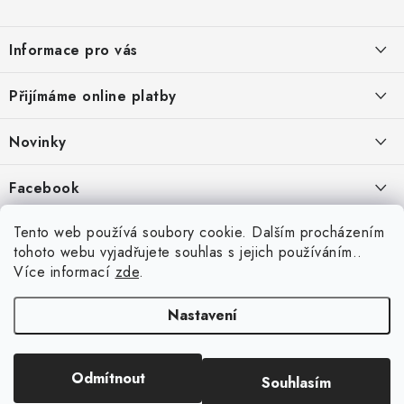
Z
á
Informace pro vás
p
a
Jak nakupovat
Přijímáme online platby
t
Obchodní podmínky
í
Novinky
Ochrana osobních údajů
Kryty, pouzdra, obaly na mobil Apple iPhone.
Facebook
Hodnocení obchodu
11.9.2022
Doprava a platba
Heureka Recenze obchodu
Tento web používá soubory cookie. Dalším procházením
Nová skla pro vaši ochranu
tohoto webu vyjadřujete souhlas s jejich používáním..
Vrácení zboží a reklamace
22.8.2020
Více informací
zde
.
Designové kryty pro Xiaomi
Nastavení
16.8.2020
Copyright 2026
VIPpouzdro.cz
. Všechna práva vyhrazena.
Upravit nastavení
Odmítnout
Souhlasím
cookies
Vytvořil Shoptet