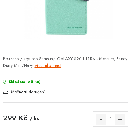
POUZDRA, OBALY NA APPLE AIRPODS
KONTAKTY
DOPRAVA A PLATBA
OBCHODNÍ PODMÍNKY
Pouzdro / kryt pro Samsung GALAXY S20 ULTRA - Mercury, Fancy
OCHRANA OSOBNÍCH ÚDAJŮ
Diary Mint/Navy
Více informací
HODNOCENÍ OBCHODU
(>5 ks)
Skladem
VRÁCENÍ ZBOŽÍ A REKLAMACE
Možnosti doručení
Jak nakupovat
Obchodní podmínky
299 Kč
Ochrana osobních údajů
Hodnocení obchodu
/ ks
Měrná cena:
Doprava a platba
Vrácení zboží a reklamace