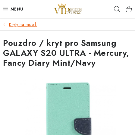
Přejít
Hleda
na
obsah
Kryty na mobil.
KRYTY NA MOBIL.
Pouzdro / kryt pro Samsung
OCHRANA DISPLEJE - SKLO A FÓLIE
GALAXY S20 ULTRA - Mercury,
KABELY A NABÍJEČKY
Fancy Diary Mint/Navy
SLUCHÁTKA
DRŽÁKY A STOJÁNKY
DOPLŇKY
BRAŠNY NA NOTEBOOKY