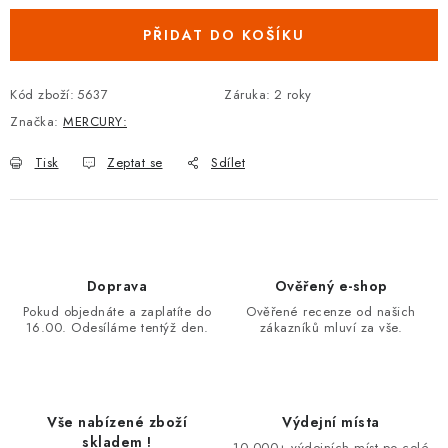
PŘIDAT DO KOŠÍKU
Kód zboží:
5637
Záruka
:
2 roky
Značka:
MERCURY:
Tisk
Zeptat se
Sdílet
Doprava
Ověřený e-shop
Pokud objednáte a zaplatíte do
Ověřené recenze od našich
16.00. Odesíláme tentýž den.
zákazníků mluví za vše.
Vše nabízené zboží
Výdejní místa
skladem !
10.000+ výdejních míst po celé