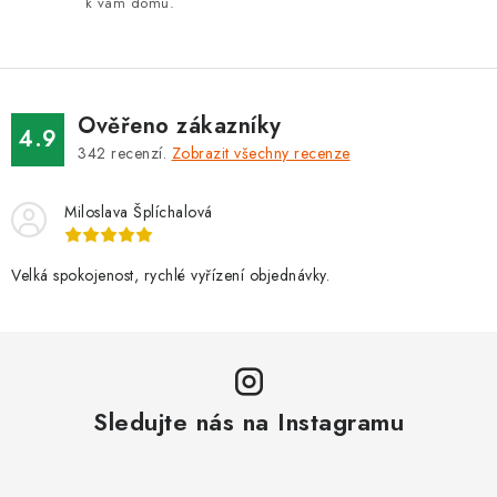
k vám domů.
y
v
ý
p
i
Ověřeno zákazníky
4.9
s
342
recenzí.
Zobrazit všechny recenze
u
Miloslava Šplíchalová
Velká spokojenost, rychlé vyřízení objednávky.
Sledujte nás na Instagramu