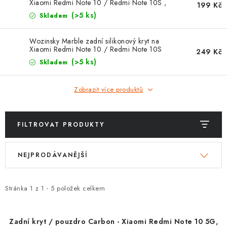
POUZDRA, OBALY NA APPLE AIRPODS
Xiaomi Redmi Note 10 / Redmi Note 10S ,
199 Kč
černý
(>5 ks)
Skladem
KONTAKTY
Wozinsky Marble zadní silikonový kryt na
Xiaomi Redmi Note 10 / Redmi Note 10S
249 Kč
DOPRAVA A PLATBA
mramorový motiv, černý
(>5 ks)
Skladem
OBCHODNÍ PODMÍNKY
Zobrazit více produktů
OCHRANA OSOBNÍCH ÚDAJŮ
FILTROVAT PRODUKTY
HODNOCENÍ OBCHODU
V
Ř
NEJPRODÁVANĚJŠÍ
ý
a
VRÁCENÍ ZBOŽÍ A REKLAMACE
p
z
i
e
Jak nakupovat
Obchodní podmínky
Stránka
1
z
1
-
5
položek celkem
s
n
Ochrana osobních údajů
Hodnocení obchodu
p
í
Doprava a platba
Vrácení zboží a reklamace
Zadní kryt / pouzdro Carbon - Xiaomi Redmi Note 10 5G,