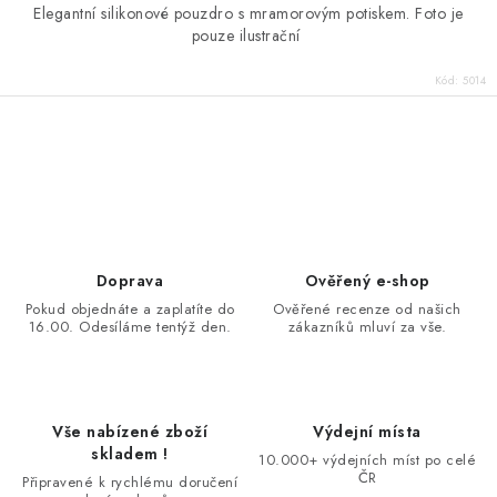
Elegantní silikonové pouzdro s mramorovým potiskem. Foto je
pouze ilustrační
Kód:
5014
O
v
l
á
d
Doprava
Ověřený e-shop
a
Pokud objednáte a zaplatíte do
Ověřené recenze od našich
16.00. Odesíláme tentýž den.
zákazníků mluví za vše.
c
í
p
r
Vše nabízené zboží
Výdejní místa
v
skladem !
10.000+ výdejních míst po celé
k
ČR
Připravené k rychlému doručení