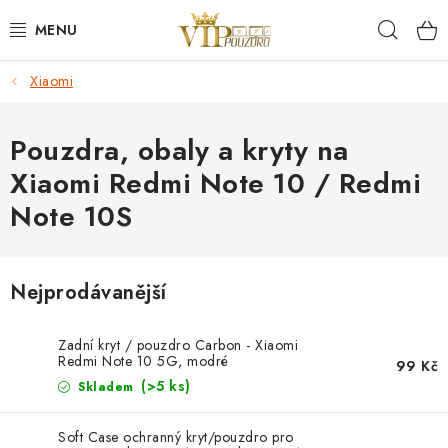
Přejít
Hleda
na
obsah
Xiaomi
KRYTY NA MOBIL.
OCHRANA DISPLEJE - SKLO A FÓLIE
Pouzdra, obaly a kryty na
Xiaomi Redmi Note 10 / Redmi
KABELY A NABÍJEČKY
Note 10S
SLUCHÁTKA
Nejprodávanější
DRŽÁKY A STOJÁNKY
DOPLŇKY
Zadní kryt / pouzdro Carbon - Xiaomi
Redmi Note 10 5G, modré
99 Kč
(>5 ks)
Skladem
BRAŠNY NA NOTEBOOKY
Soft Case ochranný kryt/pouzdro pro