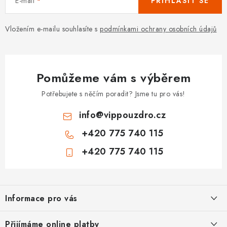
E-mail
PŘIHLÁSIT SE
Vložením e-mailu souhlasíte s
podmínkami ochrany osobních údajů
Pomůžeme vám s výběrem
Potřebujete s něčím poradit? Jsme tu pro vás!
info
@
vippouzdro.cz
+420 775 740 115
+420 775 740 115
Z
á
Informace pro vás
p
a
Jak nakupovat
Přijímáme online platby