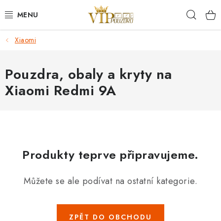
Přejít
Hleda
na
obsah
Xiaomi
KRYTY NA MOBIL.
OCHRANA DISPLEJE - SKLO A FÓLIE
Pouzdra, obaly a kryty na
Xiaomi Redmi 9A
KABELY A NABÍJEČKY
SLUCHÁTKA
DRŽÁKY A STOJÁNKY
Produkty teprve připravujeme.
DOPLŇKY
Můžete se ale podívat na ostatní kategorie.
BRAŠNY NA NOTEBOOKY
ZPĚT DO OBCHODU