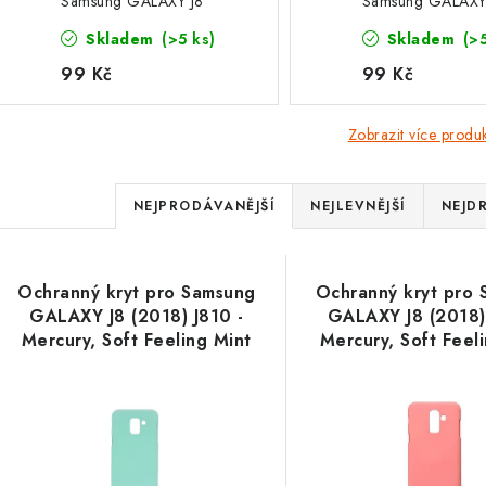
Samsung GALAXY J8
Samsung GALAXY
(2018) J810 - Mercury,
(2018) J810 - Mer
Skladem
(>5 ks)
Skladem
(>
Soft Feeling Mint
Soft Feeling Pink
99 Kč
99 Kč
Zobrazit více produ
Ř
NEJPRODÁVANĚJŠÍ
NEJLEVNĚJŠÍ
NEJD
a
V
z
Ochranný kryt pro Samsung
Ochranný kryt pro
ý
e
GALAXY J8 (2018) J810 -
GALAXY J8 (2018) 
Mercury, Soft Feeling Mint
Mercury, Soft Feel
p
n
í
s
p
p