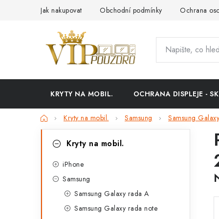
Přejít
Jak nakupovat
Obchodní podmínky
Ochrana oso
na
obsah
KRYTY NA MOBIL.
OCHRANA DISPLEJE - SK
Domů
Kryty na mobil.
Samsung
Samsung Galaxy
P
K
Přeskočit
Kryty na mobil.
kategorie
a
o
t
iPhone
s
Samsung
e
t
Samsung Galaxy rada A
g
r
Samsung Galaxy rada note
o