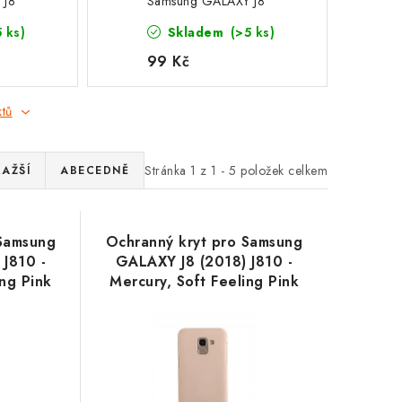
 J8
Samsung GALAXY J8
cury,
(2018) J810 - Mercury,
5 ks)
Skladem
(>5 ks)
Soft Feeling Pink Sand
99 Kč
ktů
Stránka
1
z
1
-
5
položek celkem
RAŽŠÍ
ABECEDNĚ
 Samsung
Ochranný kryt pro Samsung
J810 -
GALAXY J8 (2018) J810 -
ing Pink
Mercury, Soft Feeling Pink
Sand