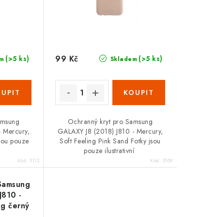
99 Kč
(>5 ks)
(>5 ks)
m
Skladem
amsung
Ochranný kryt pro Samsung
- Mercury,
GALAXY J8 (2018) J810 - Mercury,
jsou pouze
Soft Feeling Pink Sand Fotky jsou
pouze ilustrativní
Kód:
5112
Kód:
5109
 Samsung
J810 -
ng černý