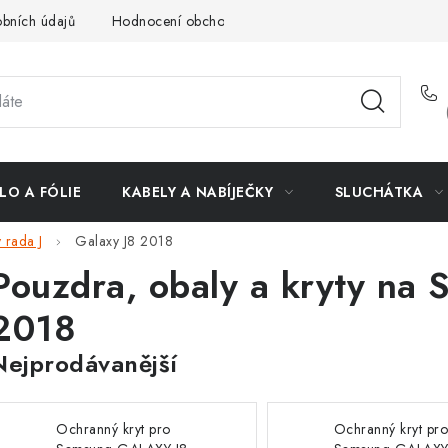
bních údajů
Hodnocení obchodu
Doprava a platba
Vrác
LO A FÓLIE
KABELY A NABÍJEČKY
SLUCHÁTKA
 rada J
Galaxy J8 2018
Pouzdra, obaly a kryty na
2018
Nejprodávanější
Ochranný kryt pro
Ochranný kryt pr