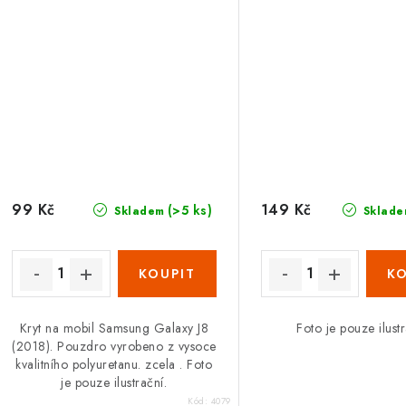
99 Kč
149 Kč
(>5 ks)
Skladem
Sklade
Kryt na mobil Samsung Galaxy J8
Foto je pouze ilust
(2018). Pouzdro vyrobeno z vysoce
kvalitního polyuretanu. zcela . Foto
je pouze ilustrační.
Kód:
4079