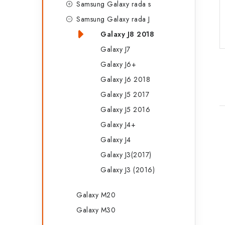
Samsung Galaxy rada s
a
r
Samsung Galaxy rada J
n
i
Galaxy J8 2018
e
n
Galaxy J7
í
Galaxy J6+
Galaxy J6 2018
p
Galaxy J5 2017
a
Galaxy J5 2016
n
Galaxy J4+
e
Galaxy J4
Galaxy J3(2017)
l
Galaxy J3 (2016)
i
Galaxy M20
Galaxy M30