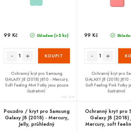
r
r
o
o
d
d
u
99 Kč
99 Kč
(>5 ks)
Skladem
Sklade
u
k
k
t
ů
ů
Ochranný kryt pro Samsung
Ochranný kryt pro S
GALAXY J8 (2018) J810 - Mercury,
GALAXY J8 (2018) J810 
Soft Feeling Mint Fotky jsou pouze
Soft Feeling Pink Fotky 
ilustrativní
ilustrativní
Kód:
5115
Pouzdro / kryt pro Samsung
Ochranný kryt pro
Galaxy J8 (2018) - Mercury,
Galaxy J8 (2018) 
Jelly, průhledný
Mercury, soft feeli