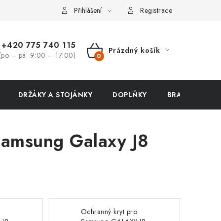
ení zboží a reklamace
Přihlášení
Registrace
+420 775 740 115
Prázdný košík
(po – pá: 9:00 – 17:00)
NÁKUPNÍ
KOŠÍK
DRŽÁKY A STOJÁNKY
DOPLŇKY
BRAŠNY NA N
 Samsung Galaxy J8
o
Ochranný kryt pro