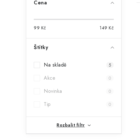
Cena
99
Kč
149
Kč
l
Štítky
Na skladě
5
Akce
0
Novinka
0
í
Tip
0
r
Rozbalit filtr