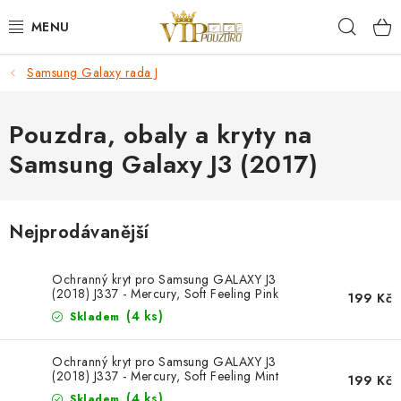
Přejít
Hleda
na
obsah
Samsung Galaxy rada J
KRYTY NA MOBIL.
OCHRANA DISPLEJE - SKLO A FÓLIE
Pouzdra, obaly a kryty na
Samsung Galaxy J3 (2017)
KABELY A NABÍJEČKY
SLUCHÁTKA
Nejprodávanější
DRŽÁKY A STOJÁNKY
Ochranný kryt pro Samsung GALAXY J3
(2018) J337 - Mercury, Soft Feeling Pink
199 Kč
Sand
DOPLŇKY
(4 ks)
Skladem
BRAŠNY NA NOTEBOOKY
Ochranný kryt pro Samsung GALAXY J3
(2018) J337 - Mercury, Soft Feeling Mint
199 Kč
(4 ks)
Skladem