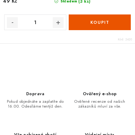
49 Kč
(3 ks)
Skladem
Kód:
2420
O
v
l
á
d
Doprava
Ověřený e-shop
a
Pokud objednáte a zaplatíte do
Ověřené recenze od našich
16.00. Odesíláme tentýž den.
zákazníků mluví za vše.
c
í
p
r
Vše nabízené zboží
Výdejní místa