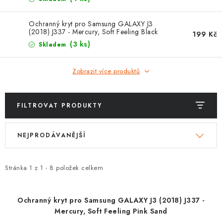
POUZDRA, OBALY NA APPLE AIRPODS
Ochranný kryt pro Samsung GALAXY J3
KONTAKTY
(2018) J337 - Mercury, Soft Feeling Black
199 Kč
(3 ks)
Skladem
DOPRAVA A PLATBA
Zobrazit více produktů
OBCHODNÍ PODMÍNKY
OCHRANA OSOBNÍCH ÚDAJŮ
FILTROVAT PRODUKTY
V
Ř
HODNOCENÍ OBCHODU
NEJPRODÁVANĚJŠÍ
ý
a
p
z
VRÁCENÍ ZBOŽÍ A REKLAMACE
i
e
Stránka
1
z
1
-
8
položek celkem
s
n
Jak nakupovat
Obchodní podmínky
p
í
Ochrana osobních údajů
Hodnocení obchodu
Ochranný kryt pro Samsung GALAXY J3 (2018) J337 -
r
p
Mercury, Soft Feeling Pink Sand
Doprava a platba
Vrácení zboží a reklamace