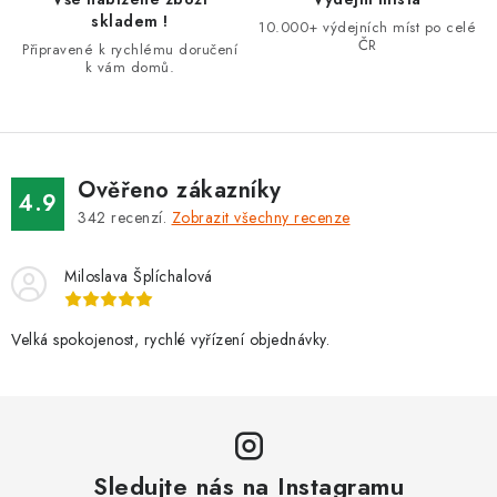
v
skladem !
10.000+ výdejních míst po celé
k
ČR
Připravené k rychlému doručení
k vám domů.
y
v
ý
p
i
Ověřeno zákazníky
4.9
s
342
recenzí.
Zobrazit všechny recenze
u
Miloslava Šplíchalová
Velká spokojenost, rychlé vyřízení objednávky.
Sledujte nás na Instagramu