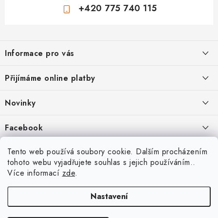
+420 775 740 115
Z
á
Informace pro vás
p
a
Jak nakupovat
Přijímáme online platby
t
Obchodní podmínky
í
Novinky
Ochrana osobních údajů
Kryty, pouzdra, obaly na mobil Apple iPhone.
Facebook
Hodnocení obchodu
11.9.2022
Doprava a platba
Heureka Recenze obchodu
Tento web používá soubory cookie. Dalším procházením
Nová skla pro vaši ochranu
tohoto webu vyjadřujete souhlas s jejich používáním..
Vrácení zboží a reklamace
22.8.2020
Více informací
zde
.
Designové kryty pro Xiaomi
Nastavení
16.8.2020