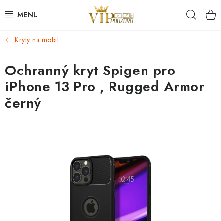
Přejít
Hleda
na
obsah
Kryty na mobil.
KRYTY NA MOBIL.
Ochranný kryt Spigen pro
OCHRANA DISPLEJE - SKLO A FÓLIE
iPhone 13 Pro , Rugged Armor
KABELY A NABÍJEČKY
černý
SLUCHÁTKA
DRŽÁKY A STOJÁNKY
DOPLŇKY
BRAŠNY NA NOTEBOOKY