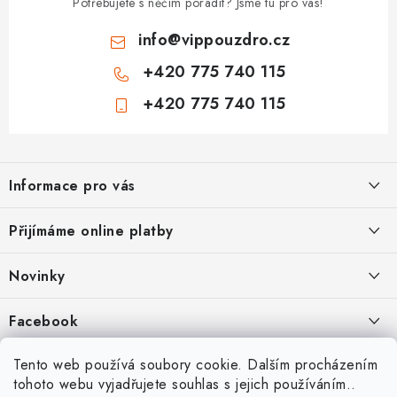
Potřebujete s něčím poradit? Jsme tu pro vás!
info
@
vippouzdro.cz
+420 775 740 115
+420 775 740 115
Z
á
Informace pro vás
p
a
Jak nakupovat
Přijímáme online platby
t
Obchodní podmínky
í
Novinky
Ochrana osobních údajů
Kryty, pouzdra, obaly na mobil Apple iPhone.
Facebook
Hodnocení obchodu
11.9.2022
Doprava a platba
Heureka Recenze obchodu
Tento web používá soubory cookie. Dalším procházením
Nová skla pro vaši ochranu
tohoto webu vyjadřujete souhlas s jejich používáním..
Vrácení zboží a reklamace
22.8.2020