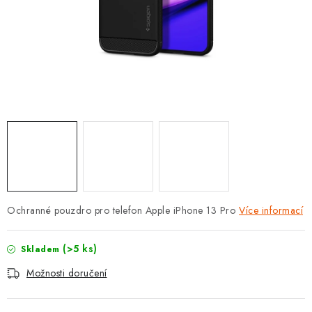
POUZDRA, OBALY NA APPLE AIRPODS
KONTAKTY
DOPRAVA A PLATBA
OBCHODNÍ PODMÍNKY
OCHRANA OSOBNÍCH ÚDAJŮ
HODNOCENÍ OBCHODU
Ochranné pouzdro pro telefon Apple iPhone 13 Pro
Více informací
VRÁCENÍ ZBOŽÍ A REKLAMACE
(>5 ks)
Skladem
Jak nakupovat
Obchodní podmínky
Možnosti doručení
Ochrana osobních údajů
Hodnocení obchodu
Doprava a platba
Vrácení zboží a reklamace