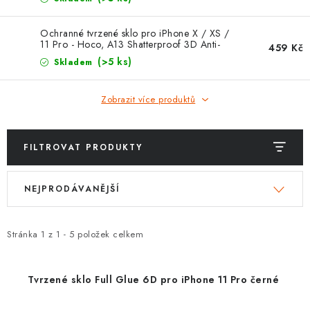
POUZDRA, OBALY NA APPLE AIRPODS
Ochranné tvrzené sklo pro iPhone X / XS /
KONTAKTY
11 Pro - Hoco, A13 Shatterproof 3D Anti-
459 Kč
Spy
(>5 ks)
Skladem
DOPRAVA A PLATBA
Zobrazit více produktů
OBCHODNÍ PODMÍNKY
OCHRANA OSOBNÍCH ÚDAJŮ
FILTROVAT PRODUKTY
V
Ř
HODNOCENÍ OBCHODU
NEJPRODÁVANĚJŠÍ
ý
a
p
z
VRÁCENÍ ZBOŽÍ A REKLAMACE
i
e
Stránka
1
z
1
-
5
položek celkem
s
n
Jak nakupovat
Obchodní podmínky
p
í
Ochrana osobních údajů
Hodnocení obchodu
Tvrzené sklo Full Glue 6D pro iPhone 11 Pro černé
r
p
Doprava a platba
Vrácení zboží a reklamace