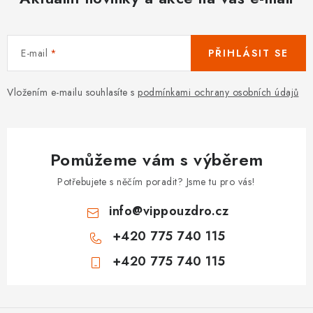
E-mail
PŘIHLÁSIT SE
Vložením e-mailu souhlasíte s
podmínkami ochrany osobních údajů
Pomůžeme vám s výběrem
Potřebujete s něčím poradit? Jsme tu pro vás!
info
@
vippouzdro.cz
+420 775 740 115
+420 775 740 115
Z