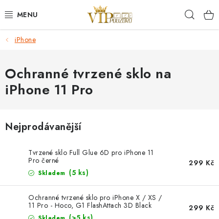
Přejít
Hleda
na
obsah
iPhone
KRYTY NA MOBIL.
OCHRANA DISPLEJE - SKLO A FÓLIE
Ochranné tvrzené sklo na
iPhone 11 Pro
KABELY A NABÍJEČKY
SLUCHÁTKA
Nejprodávanější
DRŽÁKY A STOJÁNKY
Tvrzené sklo Full Glue 6D pro iPhone 11
Pro černé
299 Kč
DOPLŇKY
(5 ks)
Skladem
BRAŠNY NA NOTEBOOKY
Ochranné tvrzené sklo pro iPhone X / XS /
11 Pro - Hoco, G1 FlashAttach 3D Black
299 Kč
(>5 ks)
Skladem