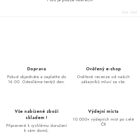
Kód:
3362
O
v
l
á
d
Doprava
Ověřený e-shop
a
Pokud objednáte a zaplatíte do
Ověřené recenze od našich
16.00. Odesíláme tentýž den.
zákazníků mluví za vše.
c
í
p
r
Vše nabízené zboží
Výdejní místa
v
skladem !
10.000+ výdejních míst po celé
k
ČR
Připravené k rychlému doručení
k vám domů.
y