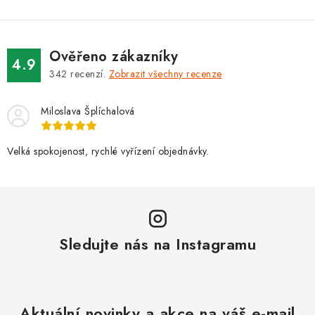
v
ý
p
i
Ověřeno zákazníky
4.9
s
342
recenzí.
Zobrazit všechny recenze
u
Miloslava Šplíchalová
Velká spokojenost, rychlé vyřízení objednávky.
Sledujte nás na Instagramu
Aktuální novinky a akce na váš e-mail