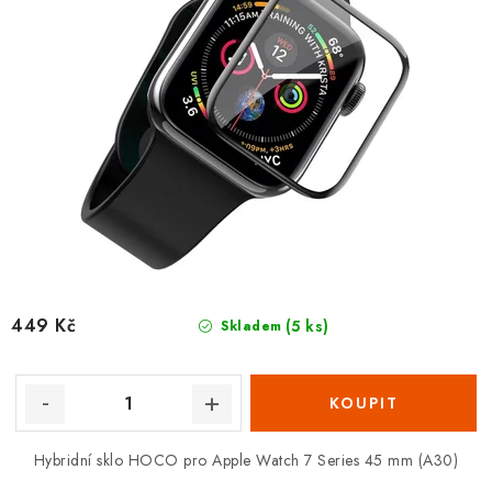
t
k
ů
t
ů
449 Kč
(5 ks)
Skladem
Hybridní sklo HOCO pro Apple Watch 7 Series 45 mm (A30)