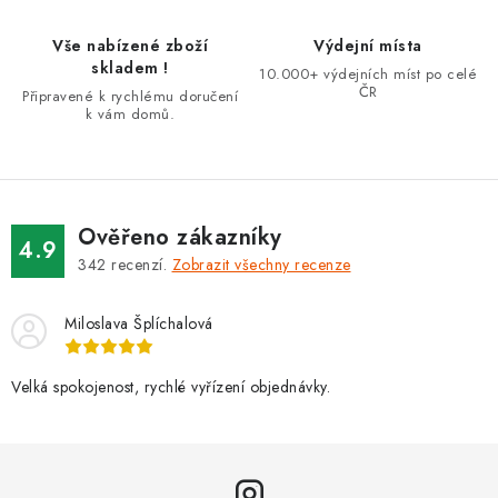
p
r
Vše nabízené zboží
Výdejní místa
v
skladem !
10.000+ výdejních míst po celé
k
ČR
Připravené k rychlému doručení
k vám domů.
y
v
ý
p
i
Ověřeno zákazníky
4.9
s
342
recenzí.
Zobrazit všechny recenze
u
Miloslava Šplíchalová
Velká spokojenost, rychlé vyřízení objednávky.