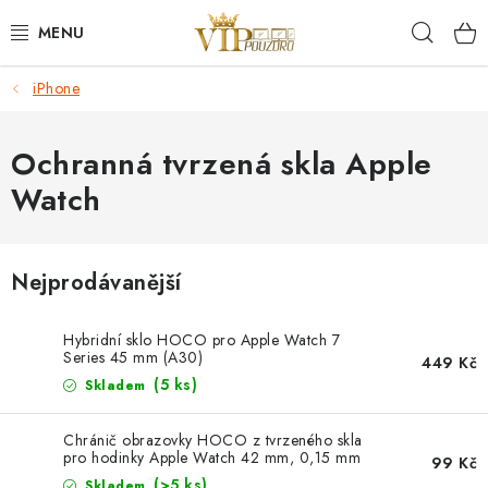
Přejít
Hleda
na
obsah
iPhone
KRYTY NA MOBIL.
OCHRANA DISPLEJE - SKLO A FÓLIE
Ochranná tvrzená skla Apple
Watch
KABELY A NABÍJEČKY
SLUCHÁTKA
Nejprodávanější
DRŽÁKY A STOJÁNKY
Hybridní sklo HOCO pro Apple Watch 7
Series 45 mm (A30)
449 Kč
DOPLŇKY
(5 ks)
Skladem
BRAŠNY NA NOTEBOOKY
Chránič obrazovky HOCO z tvrzeného skla
pro hodinky Apple Watch 42 mm, 0,15 mm
99 Kč
(>5 ks)
Skladem