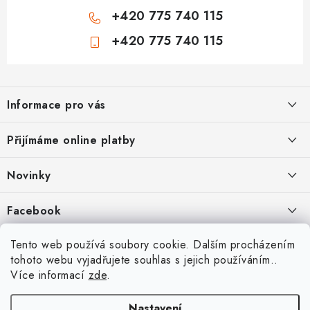
+420 775 740 115
+420 775 740 115
Z
á
Informace pro vás
p
a
Jak nakupovat
Přijímáme online platby
t
Obchodní podmínky
í
Novinky
Ochrana osobních údajů
Kryty, pouzdra, obaly na mobil Apple iPhone.
Facebook
Hodnocení obchodu
11.9.2022
Doprava a platba
Heureka Recenze obchodu
Tento web používá soubory cookie. Dalším procházením
Nová skla pro vaši ochranu
tohoto webu vyjadřujete souhlas s jejich používáním..
Vrácení zboží a reklamace
22.8.2020
Více informací
zde
.
Designové kryty pro Xiaomi
Nastavení