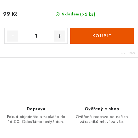
99 Kč
(>5 ks)
Skladem
Kód:
1329
O
v
l
á
d
Doprava
Ověřený e-shop
a
Pokud objednáte a zaplatíte do
Ověřené recenze od našich
16.00. Odesíláme tentýž den.
zákazníků mluví za vše.
c
í