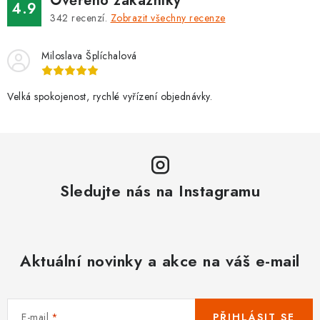
i
Ověřeno zákazníky
4.9
s
342
recenzí.
Zobrazit všechny recenze
u
Miloslava Šplíchalová
Velká spokojenost, rychlé vyřízení objednávky.
Sledujte nás na Instagramu
Aktuální novinky a akce na váš e-mail
E-mail
PŘIHLÁSIT SE