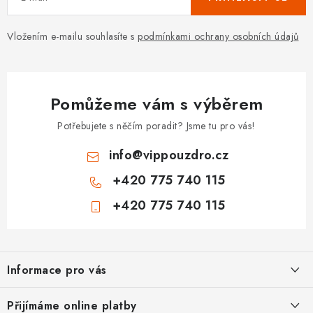
Vložením e-mailu souhlasíte s
podmínkami ochrany osobních údajů
Pomůžeme vám s výběrem
Potřebujete s něčím poradit? Jsme tu pro vás!
info
@
vippouzdro.cz
+420 775 740 115
+420 775 740 115
Z
á
Informace pro vás
p
a
Jak nakupovat
Přijímáme online platby