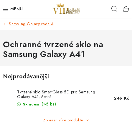
Přejít
Hleda
na
obsah
Samsung Galaxy rada A
KRYTY NA MOBIL.
OCHRANA DISPLEJE - SKLO A FÓLIE
Ochranné tvrzené sklo na
Samsung Galaxy A41
KABELY A NABÍJEČKY
SLUCHÁTKA
Nejprodávanější
DRŽÁKY A STOJÁNKY
Tvrzené sklo SmartGlass 5D pro Samsung
Galaxy A41, černé
249 Kč
DOPLŇKY
(>5 ks)
Skladem
BRAŠNY NA NOTEBOOKY
Zobrazit více produktů