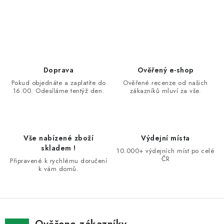
O
v
l
á
d
Doprava
Ověřený e-shop
a
Pokud objednáte a zaplatíte do
Ověřené recenze od našich
16.00. Odesíláme tentýž den.
zákazníků mluví za vše.
c
í
p
r
Vše nabízené zboží
Výdejní místa
v
skladem !
10.000+ výdejních míst po celé
k
ČR
Připravené k rychlému doručení
k vám domů.
y
v
ý
p