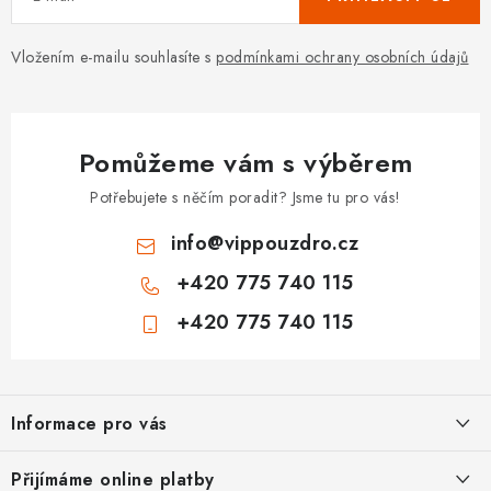
Vložením e-mailu souhlasíte s
podmínkami ochrany osobních údajů
Pomůžeme vám s výběrem
Potřebujete s něčím poradit? Jsme tu pro vás!
info
@
vippouzdro.cz
+420 775 740 115
+420 775 740 115
Z
á
Informace pro vás
p
a
Jak nakupovat
Přijímáme online platby