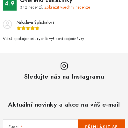
i
Ověřeno zákazníky
4.9
s
342
recenzí.
Zobrazit všechny recenze
u
Miloslava Šplíchalová
Velká spokojenost, rychlé vyřízení objednávky.
Sledujte nás na Instagramu
Aktuální novinky a akce na váš e-mail
E-mail
PŘIHLÁSIT SE