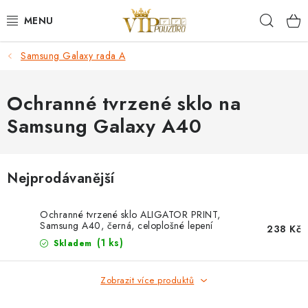
Přejít
Hleda
na
obsah
Samsung Galaxy rada A
KRYTY NA MOBIL.
OCHRANA DISPLEJE - SKLO A FÓLIE
Ochranné tvrzené sklo na
Samsung Galaxy A40
KABELY A NABÍJEČKY
SLUCHÁTKA
Nejprodávanější
DRŽÁKY A STOJÁNKY
Ochranné tvrzené sklo ALIGATOR PRINT,
Samsung A40, černá, celoplošné lepení
238 Kč
DOPLŇKY
(1 ks)
Skladem
BRAŠNY NA NOTEBOOKY
Zobrazit více produktů