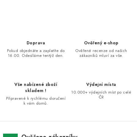
O
v
l
á
d
Doprava
Ověřený e-shop
a
Pokud objednáte a zaplatíte do
Ověřené recenze od našich
16.00. Odesíláme tentýž den.
zákazníků mluví za vše.
c
í
p
r
Vše nabízené zboží
Výdejní místa
v
skladem !
10.000+ výdejních míst po celé
k
ČR
Připravené k rychlému doručení
k vám domů.
y
v
ý
p